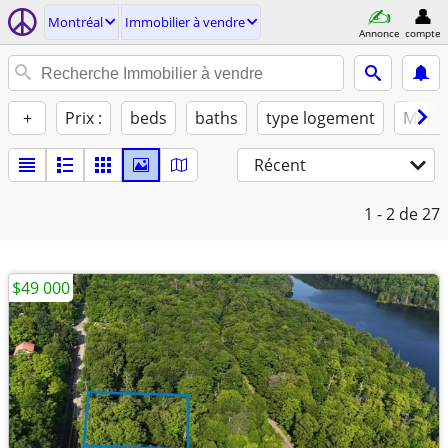
Montréal
Immobilier à vendre
Annonce
compte
+
Prix :
beds
baths
type logement
Meub
Récent
1 - 2
de 27
$49 000