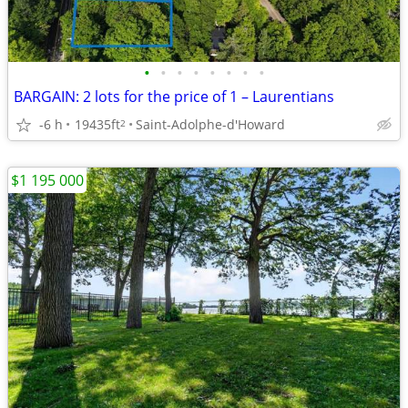
•
•
•
•
•
•
•
•
BARGAIN: 2 lots for the price of 1 – Laurentians
-6 h
19435ft
Saint-Adolphe-d'Howard
2
$1 195 000