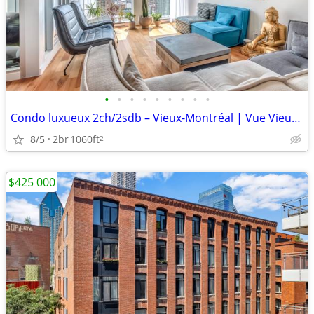
•
•
•
•
•
•
•
•
•
Condo luxueux 2ch/2sdb – Vieux-Montréal | Vue Vieux-Port | Bank
8/5
2br
1060ft
2
$425 000