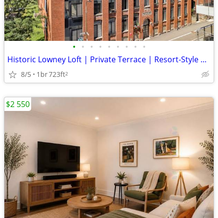
•
•
•
•
•
•
•
•
•
Historic Lowney Loft | Private Terrace | Resort-Style Amenities
8/5
1br
723ft
2
$2 550