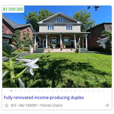
$1 099 000
•
•
•
•
•
•
•
•
•
•
•
•
•
•
•
•
•
•
•
•
•
Fully renovated income-producing duplex
8/5
4br
1800ft
Pointe-Claire
2