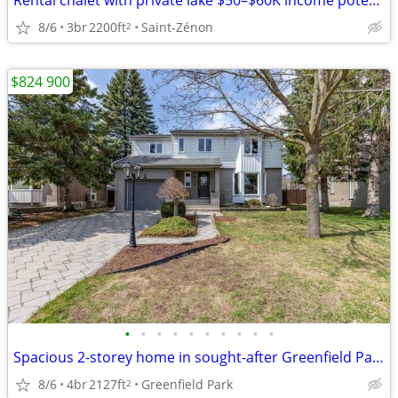
Rental chalet with private lake $50–$60K income potential, St-Zenon
8/6
3br
2200ft
Saint-Zénon
2
$824 900
•
•
•
•
•
•
•
•
•
•
Spacious 2-storey home in sought-after Greenfield Park
8/6
4br
2127ft
Greenfield Park
2