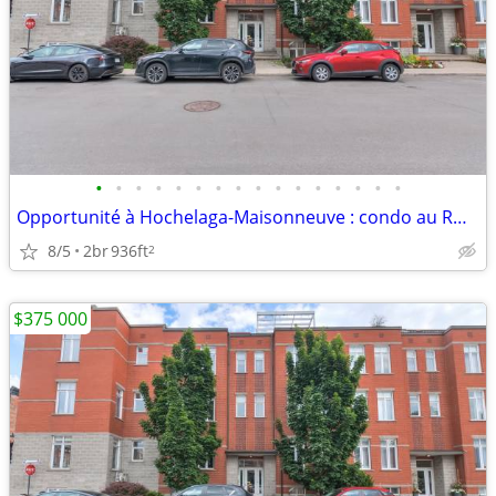
•
•
•
•
•
•
•
•
•
•
•
•
•
•
•
•
Opportunité à Hochelaga-Maisonneuve : condo au RDC, lumière naturelle
8/5
2br
936ft
2
$375 000