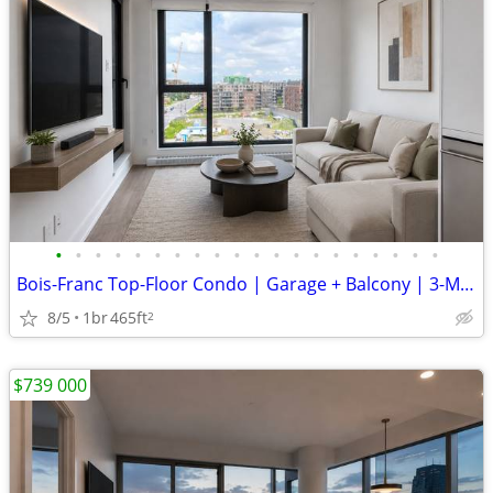
•
•
•
•
•
•
•
•
•
•
•
•
•
•
•
•
•
•
•
•
Bois-Franc Top-Floor Condo | Garage + Balcony | 3-Min Walk to REM
8/5
1br
465ft
2
$739 000