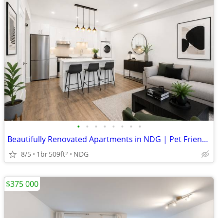
•
•
•
•
•
•
•
•
Beautifully Renovated Apartments in NDG | Pet Friendly + In-Suite Laun
8/5
1br
509ft
NDG
2
$375 000