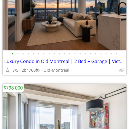
•
•
•
•
•
•
•
•
•
•
•
•
•
•
•
•
•
•
•
•
•
Luxury Condo in Old Montreal | 2 Bed + Garage | Victoria Sur le Parc
8/5
2br
760ft
Old-Montreal
2
$798 000