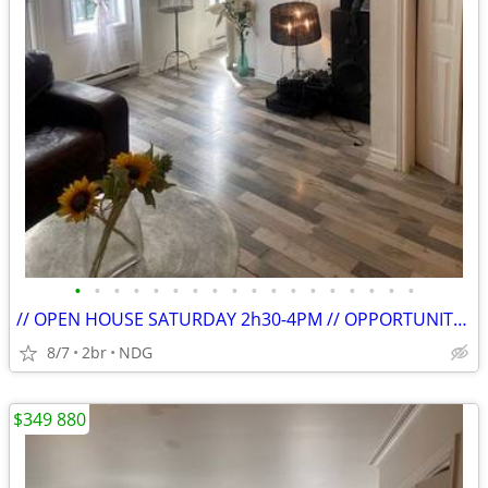
•
•
•
•
•
•
•
•
•
•
•
•
•
•
•
•
•
•
// OPEN HOUSE SATURDAY 2h30-4PM // OPPORTUNITY NOT TO BE MISSED
8/7
2br
NDG
$349 880