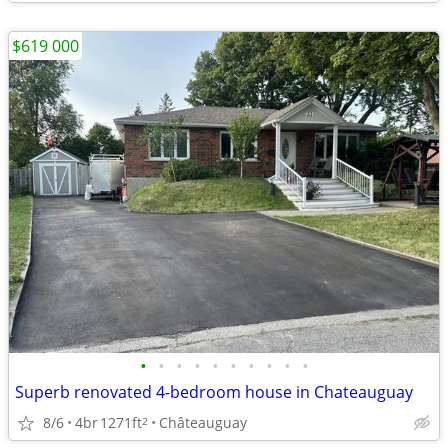
$619 000
•
•
•
•
•
•
•
•
•
•
Superb renovated 4-bedroom house in Chateauguay
8/6
4br
1271ft
Châteauguay
2