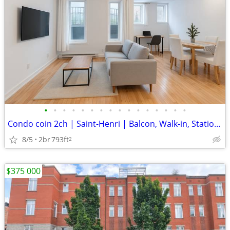
•
•
•
•
•
•
•
•
•
•
•
•
•
•
•
•
Condo coin 2ch | Saint-Henri | Balcon, Walk-in, Stationnement inclus
8/5
2br
793ft
2
$375 000