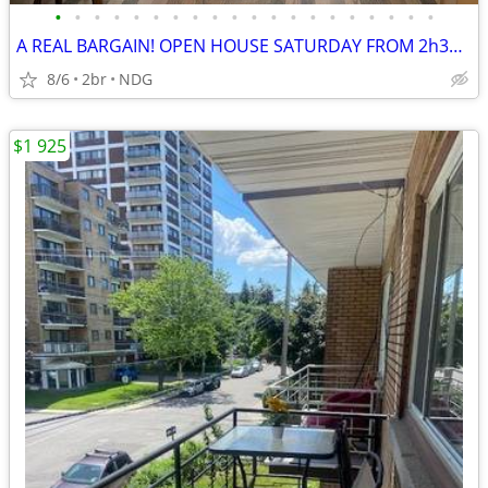
•
•
•
•
•
•
•
•
•
•
•
•
•
•
•
•
•
•
•
•
A REAL BARGAIN! OPEN HOUSE SATURDAY FROM 2h30-4PM - NDG
8/6
2br
NDG
$1 925