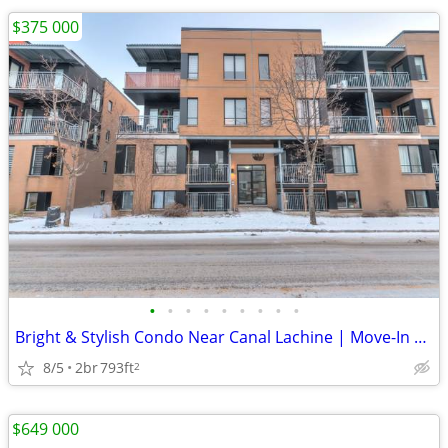
$375 000
•
•
•
•
•
•
•
•
•
Bright & Stylish Condo Near Canal Lachine | Move-In Ready
8/5
2br
793ft
2
$649 000