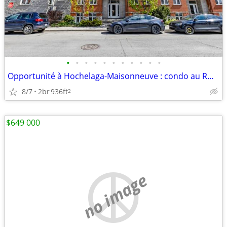
•
•
•
•
•
•
•
•
•
•
•
Opportunité à Hochelaga-Maisonneuve : condo au RDC, lumière naturelle
8/7
2br
936ft
2
$649 000
no image