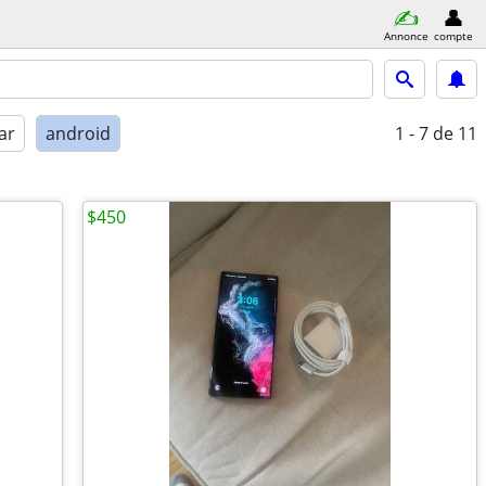
Annonce
compte
ar
android
1 - 7
de 11
$450