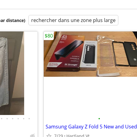
rechercher dans une zone plus large
par distance)
$80
•
•
•
•
•
•
•
7/29
Hartland Vt