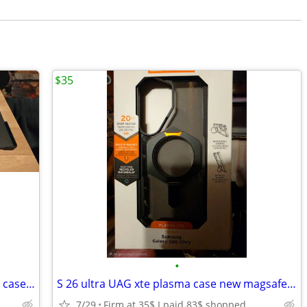
$35
•
Samsung Galaxy Z Fold 5 New and Used cases + protectors price lot
S 26 ultra UAG xte plasma case new magsafe etc
7/29
Firm at 35$ I paid 83$ shopped