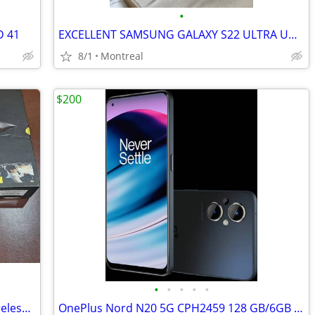
•
 41
EXCELLENT SAMSUNG GALAXY S22 ULTRA UNLOCKED 128GB
8/1
Montreal
$200
•
•
•
•
•
Jabra Freeway HFS100 Bluetooth FM Wireless In-Car Speakerphone
OnePlus Nord N20 5G CPH2459 128 GB/6GB 64MP