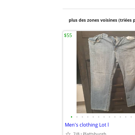
plus des zones voisines (triées 
$55
•
•
•
•
•
•
•
•
•
•
•
•
Men's clothing Lot l
7/8
Plattsburgh