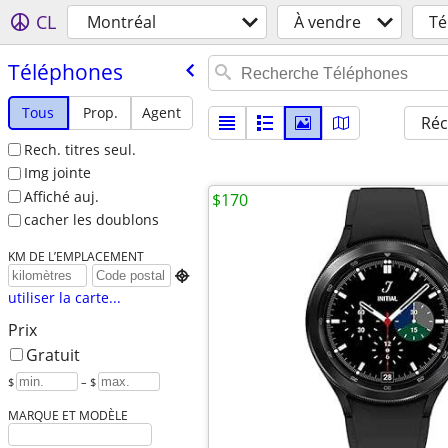
CL
Montréal
À vendre
Té
Téléphones
Tous
Prop.
Agent
Réc
Rech. titres seul.
Img jointe
Affiché auj.
$170
cacher les doublons
KM DE L’EMPLACEMENT

utiliser la carte...
Prix
Gratuit
$
– $
MARQUE ET MODÈLE