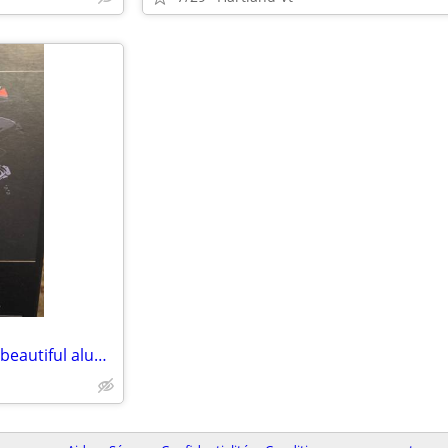
Samsung galaxy s23 ultra case beautiful aluminum