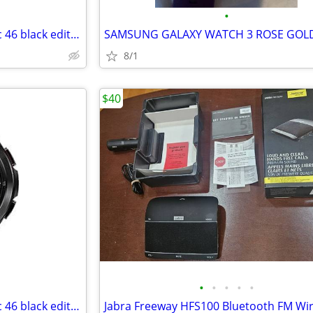
•
Samsung galaxy watch 4 classic 46 black edition GPS
SAMSUNG GALAXY WATCH 3 ROSE GOLD
8/1
$40
•
•
•
•
•
Samsung galaxy watch 4 classic 46 black edition GPS