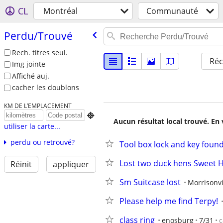
CL
Montréal
Communauté
Perdu/​Trouvé
Rech. titres seul.
Réc
Img jointe
Affiché auj.
cacher les doublons
KM DE L’EMPLACEMENT

Aucun résultat local trouvé. En 
utiliser la carte...
perdu ou retrouvé?
Tool box lock and key foun
Lost two duck hens Sweet 
Réinit
appliquer
Sm Suitcase lost
Morrisonvi
Please help me find Terpy!
class ring
enosburg
7/31
c