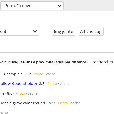
Perdu/Trouvé
ent
Img jointe
Affiché auj.
rechercher
voici quelques-uns à proximité (triés par distance)
d
Champlain
8/2
Photo
cache
Hollow Road Sheldon
8/3
Photo
cache
lle
8/6
Photo
cache
Maple grove campground
7/23
Photo
cache
ache