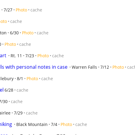
E
7/27
Photo
cache
hoto
cache
gton
6/30
Photo
cache
0
Photo
cache
art
Rt. 11
7/23
Photo
cache
ls with personal notes in case
Warren Falls
7/12
Photo
cac
lebury
8/1
Photo
cache
el
6/28
cache
7/30
cache
airlee
7/29
cache
hiking
Black Mountain
7/4
Photo
cache