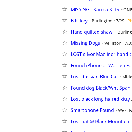
MISSING - Karma Kitty
ON
B.R. key
Burlington
7/25
P
Hand quilted shawl
Burlin
Missing Dogs
Williston
7/3
LOST silver Magliner hand c
Found iPhone at Warren Fal
Lost Russian Blue Cat
Midd
Found dog Black/Wht Spani
Lost black long haired kitty
Smartphone Found
West F
Lost hat @ Black Mountain 