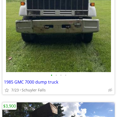
•
•
•
•
1985 GMC 7000 dump truck
7/23
Schuyler Falls
$3,900