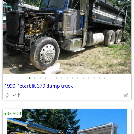
•
•
•
•
•
•
•
•
•
•
•
•
•
•
•
1990 Peterbilt 379 dump truck
-4 h
$32,900