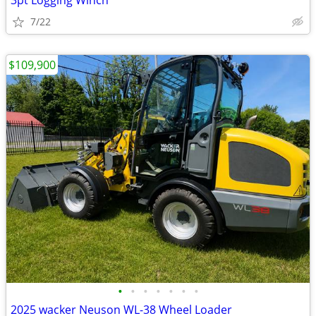
3pt Logging Winch
7/22
$109,900
•
•
•
•
•
•
•
2025 wacker Neuson WL-38 Wheel Loader