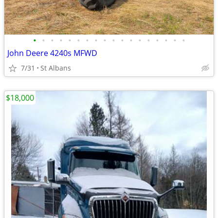
•
•
•
•
•
•
•
•
•
•
•
•
•
•
•
•
•
•
John Deere 4240s MFWD
7/31
St Albans
$18,000