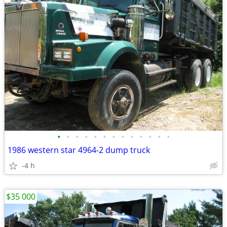
•
•
•
•
•
•
•
•
•
•
•
•
•
1986 western star 4964-2 dump truck
-4 h
$35 000