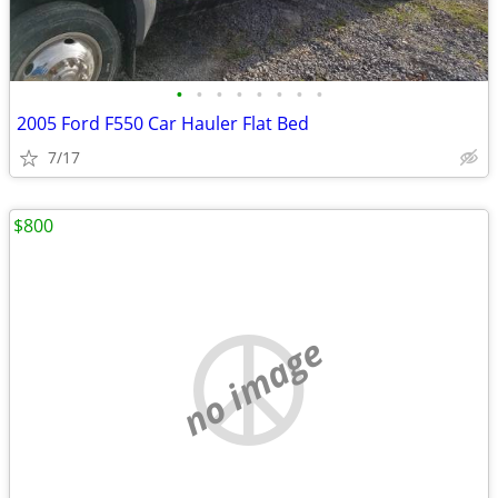
•
•
•
•
•
•
•
•
2005 Ford F550 Car Hauler Flat Bed
7/17
$800
no image