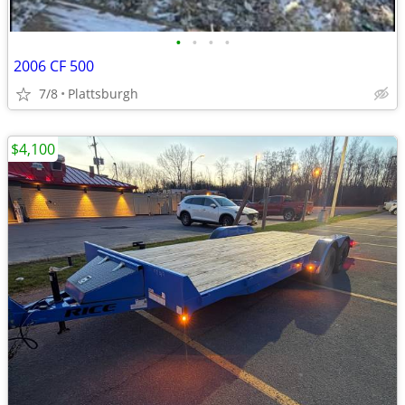
•
•
•
•
2006 CF 500
7/8
Plattsburgh
$4,100