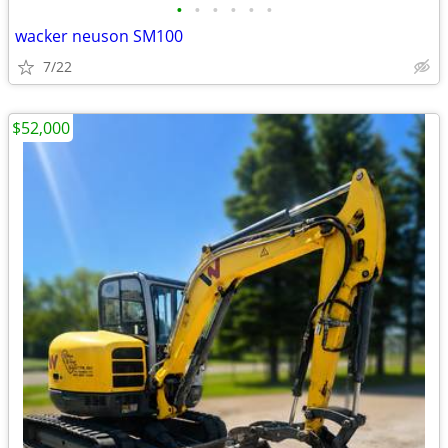
•
•
•
•
•
•
wacker neuson SM100
7/22
$52,000