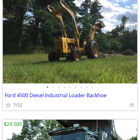
•
•
•
•
•
•
•
•
•
Ford 4500 Diesel Industrial Loader Backhoe
7/22
$24 000