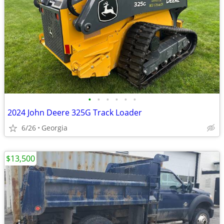
•
•
•
•
•
•
2024 John Deere 325G Track Loader
6/26
Georgia
$13,500