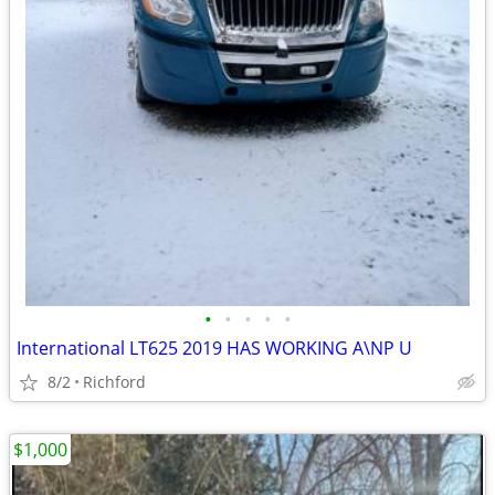
•
•
•
•
•
International LT625 2019 HAS WORKING A\NP U
8/2
Richford
$1,000