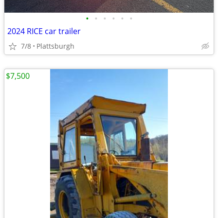
•
•
•
•
•
•
2024 RICE car trailer
7/8
Plattsburgh
$7,500