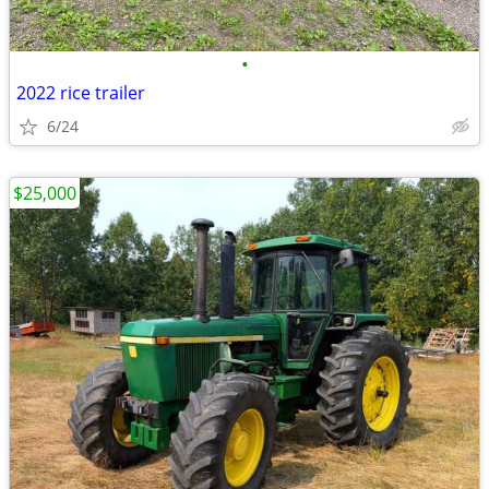
•
2022 rice trailer
6/24
$25,000