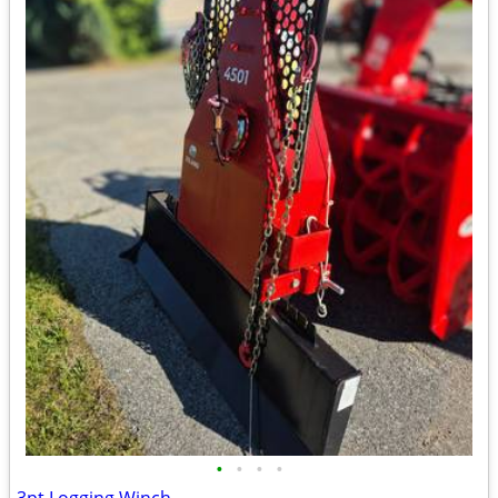
•
•
•
•