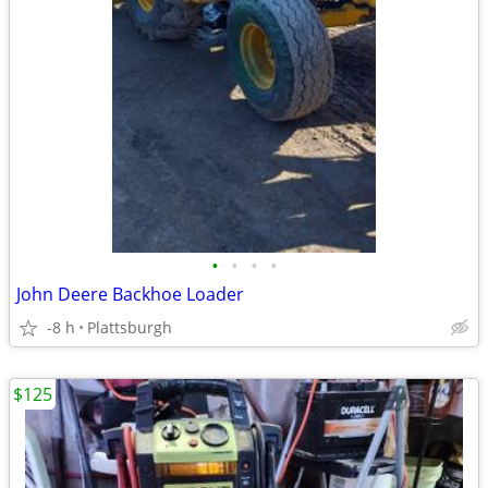
•
•
•
•
John Deere Backhoe Loader
-8 h
Plattsburgh
$125