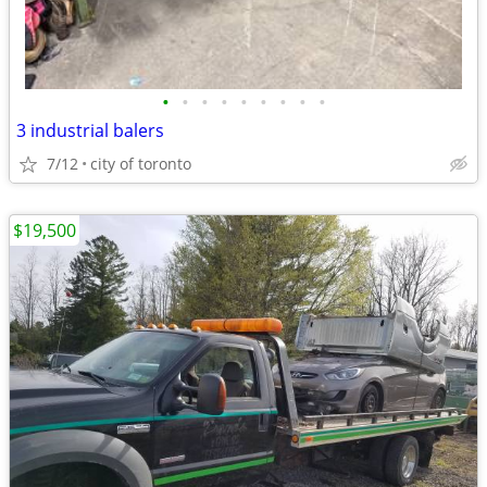
•
•
•
•
•
•
•
•
•
3 industrial balers
7/12
city of toronto
$19,500