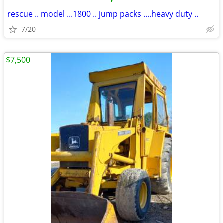
•
rescue .. model ...1800 .. jump packs ....heavy duty ..
7/20
$7,500