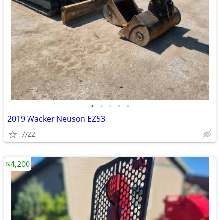
•
•
•
•
•
2019 Wacker Neuson EZ53
7/22
$4,200