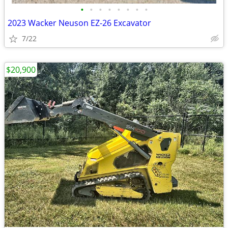
•
•
•
•
•
•
•
•
2023 Wacker Neuson EZ-26 Excavator
7/22
$20,900