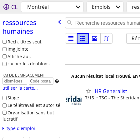
CL
Montréal
Emplois
res
ressources
humaines
Réc
Rech. titres seul.
Img jointe
Affiché auj.
cacher les doublons
KM DE L’EMPLACEMENT
Aucun résultat local trouvé. En 

utiliser la carte...
HR Generalist
7/15
TSG - The Sherida
Stage
Le télétravail est autorisé
Organisation sans but
lucratif
type d'emploi