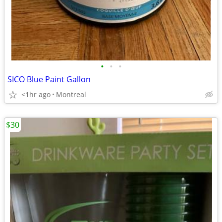
•
•
•
SICO Blue Paint Gallon
<1hr ago
Montreal
$30