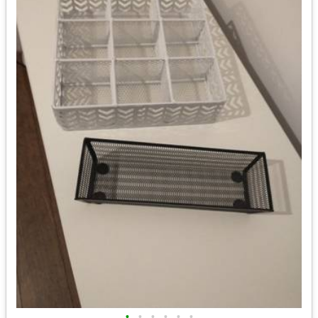
•
•
•
•
•
•