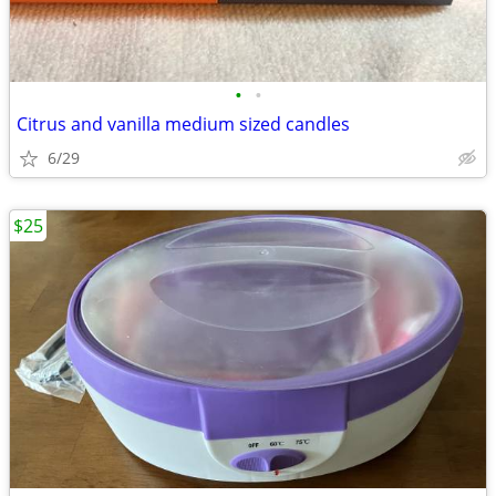
•
•
Citrus and vanilla medium sized candles
6/29
$25