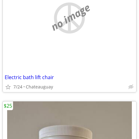
no image
Electric bath lift chair
7/24
Chateauguay
$25