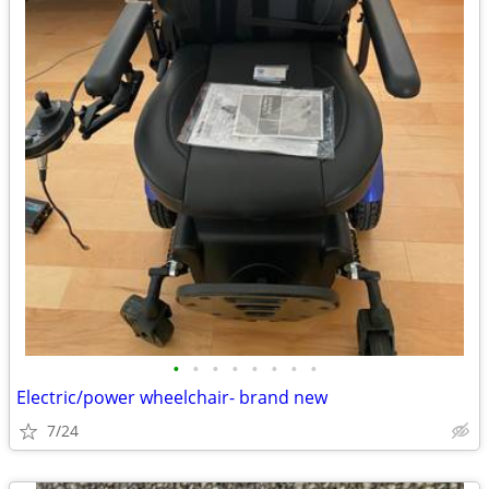
•
•
•
•
•
•
•
•
Electric/power wheelchair- brand new
7/24