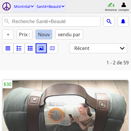
Montréal
Santé+Beauté
Annonce
compte
+
Prix :
Nouv
vendu par
Récent
1 - 2
de 59
$30