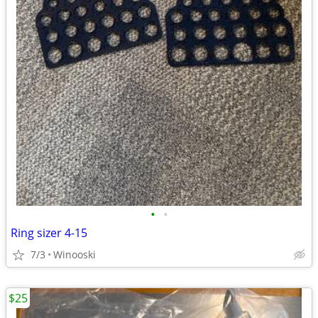
•
•
Ring sizer 4-15
7/3
Winooski
$25