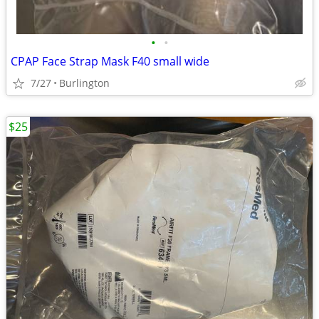
•
•
CPAP Face Strap Mask F40 small wide
7/27
Burlington
$25