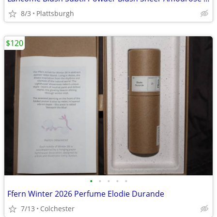
8/3
Plattsburgh
$120
•
•
•
•
•
Ffern Winter 2026 Perfume Elodie Durande
7/13
Colchester