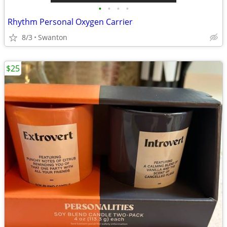
•
•
•
•
Rhythm Personal Oxygen Carrier
8/3
Swanton
$25