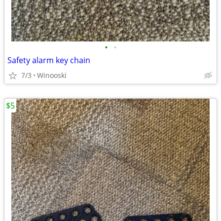
•
•
Safety alarm key chain
7/3
Winooski
$5