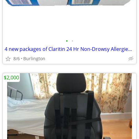
•
•
4 new packages of Claritin 24 Hr Non-Drowsy Allergies! Loratadine 10mg
8/6
Burlington
$2,000