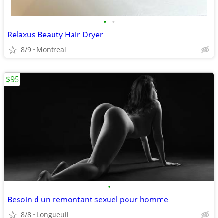
•
•
Relaxus Beauty Hair Dryer
8/9
Montreal
$95
•
Besoin d un remontant sexuel pour homme
8/8
Longueuil