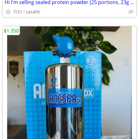
Hi I'm selling sealed protein powder (25 portions, 23g each)
7/21
Lasalle
$1 350