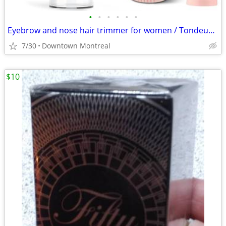
•
•
•
•
•
•
Eyebrow and nose hair trimmer for women / Tondeuse pour sourcils nez
7/30
Downtown Montreal
$10