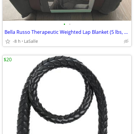
•
•
Bella Russo Therapeutic Weighted Lap Blanket (5 lbs, 40" x 50")
-8 h
LaSalle
$20