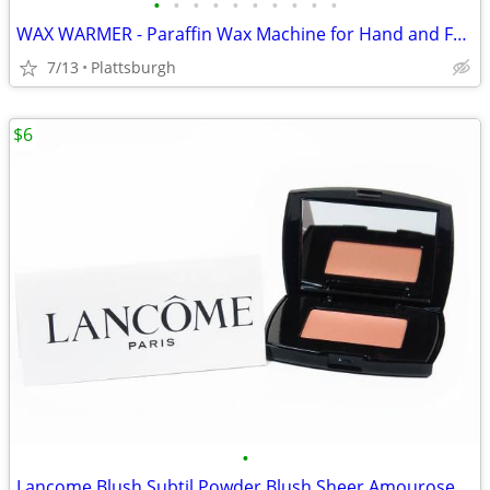
•
•
•
•
•
•
•
•
•
•
WAX WARMER - Paraffin Wax Machine for Hand and Feet Treatment
7/13
Plattsburgh
$6
•
Lancome Blush Subtil Powder Blush Sheer Amourose Travel Size