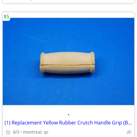
$5
•
(1) Replacement Yellow Rubber Crutch Handle Grip (Brand New)
8/5
montreal, qc