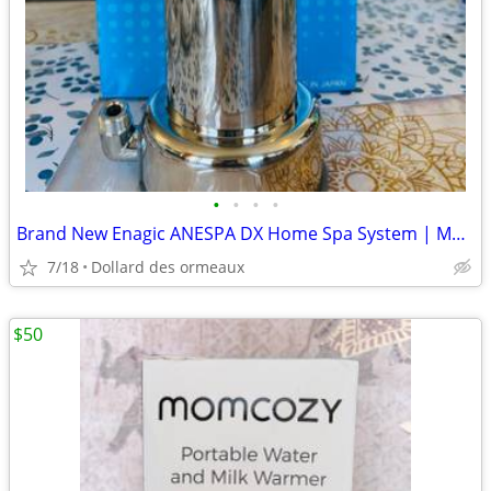
•
•
•
•
Brand New Enagic ANESPA DX Home Spa System | Made in Japan | Complete
7/18
Dollard des ormeaux
$50