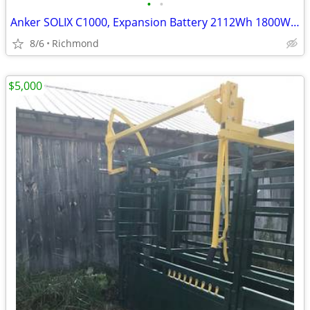
•
•
Anker SOLIX C1000, Expansion Battery 2112Wh 1800W, Solar panel
8/6
Richmond
$5,000