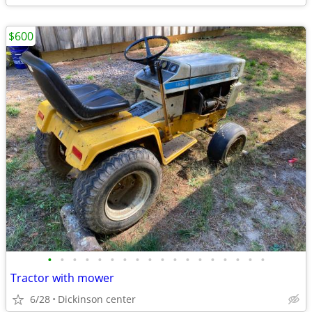
$600
•
•
•
•
•
•
•
•
•
•
•
•
•
•
•
•
•
•
Tractor with mower
6/28
Dickinson center