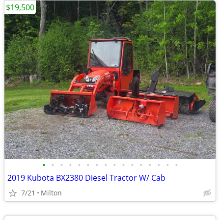
$19,500
•
•
•
•
•
•
•
•
•
•
•
•
•
•
•
•
2019 Kubota BX2380 Diesel Tractor W/ Cab
7/21
Milton