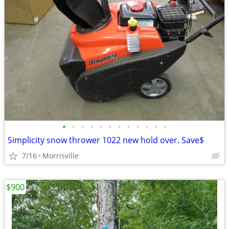
•
•
•
•
•
•
•
•
•
•
•
•
Simplicity snow thrower 1022 new hold over. Save$
7/16
Morrisville
$900