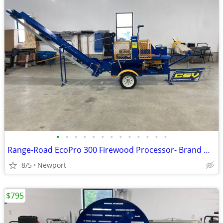
•
•
•
•
•
•
•
•
•
•
•
•
•
Range-Road EcoPro 300 Firewood Processor- Brand New in Stock!
8/5
Newport
$795