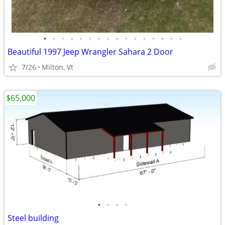
•
•
•
•
•
•
•
•
•
•
•
•
•
•
•
•
Beautiful 1997 Jeep Wrangler Sahara 2 Door
7/26
Milton, Vt
$65,000
•
•
•
•
Steel building