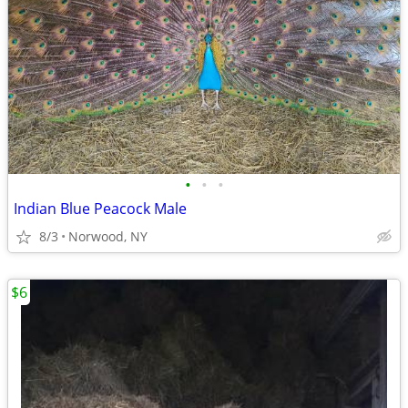
•
•
•
Indian Blue Peacock Male
8/3
Norwood, NY
$6