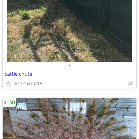
•
cattle chute
8/2
charlotte
$150