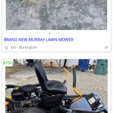
•
•
•
•
BRAND NEW MURRAY LAWN MOWER
8/5
Burlington
$750