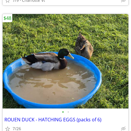
7/9
Charlotte Vt
$48
•
•
ROUEN DUCK - HATCHING EGGS (packs of 6)
7/26