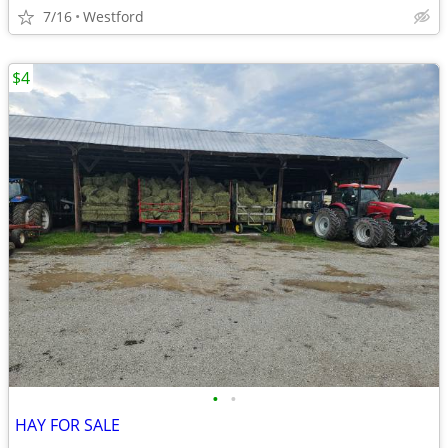
7/16
Westford
$4
•
•
HAY FOR SALE