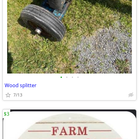
•
•
•
•
Wood splitter
7/13
$3