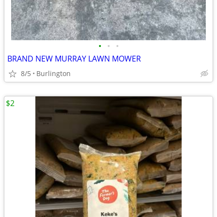
•
•
•
BRAND NEW MURRAY LAWN MOWER
8/5
Burlington
$2