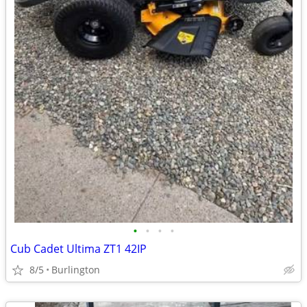
•
•
•
•
Cub Cadet Ultima ZT1 42IP
8/5
Burlington