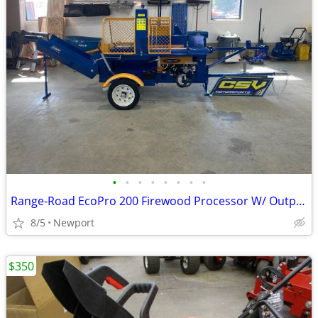
•
•
•
•
•
•
•
•
Range-Road EcoPro 200 Firewood Processor W/ Output Chute- Brand New!
8/5
Newport
$350