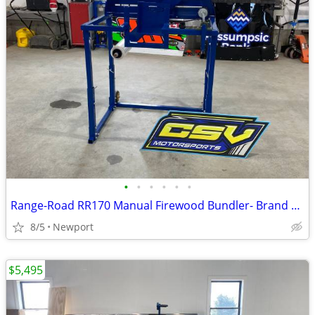
•
•
•
•
•
•
Range-Road RR170 Manual Firewood Bundler- Brand new in Stock!
8/5
Newport
$5,495