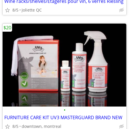
Wine racks/shelves/Etageres pour vin, 6 verres Riesling
8/5
Joliette QC
$20
•
FURNITURE CARE KIT UV3 MASTERGUARD BRAND NEW
8/5
downtown, montreal