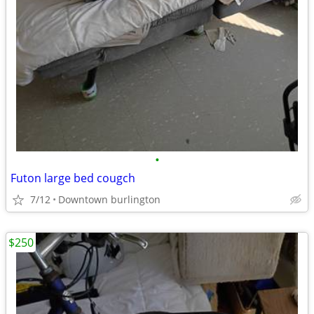
•
Futon large bed cougch
7/12
Downtown burlington
$250