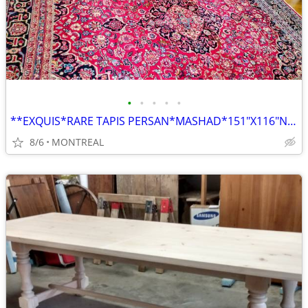
•
•
•
•
•
**EXQUIS*RARE TAPIS PERSAN*MASHAD*151"X116"NOUE MAIN PURE LAINE VIERGE
8/6
MONTREAL