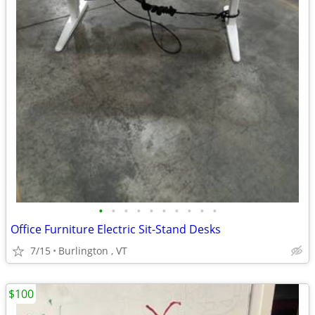
•
•
•
•
•
•
•
•
•
•
Office Furniture Electric Sit-Stand Desks
7/15
Burlington , VT
$100