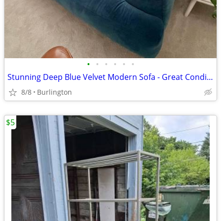
•
•
•
•
•
•
Stunning Deep Blue Velvet Modern Sofa - Great Condition!
8/8
Burlington
$5