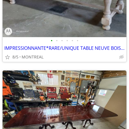
•
•
•
•
•
•
IMPRESSIONNANTE*RARE/UNIQUE TABLE NEUVE BOIS MASSIF 2" EPAISSEUR
8/5
MONTREAL