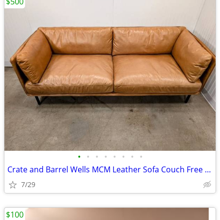
$500
•
•
•
•
•
•
•
•
Crate and Barrel Wells MCM Leather Sofa Couch Free Delivery
7/29
$100