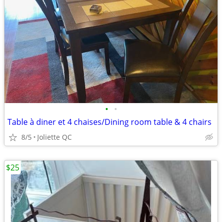
•
•
Table à diner et 4 chaises/Dining room table & 4 chairs
8/5
Joliette QC
$25