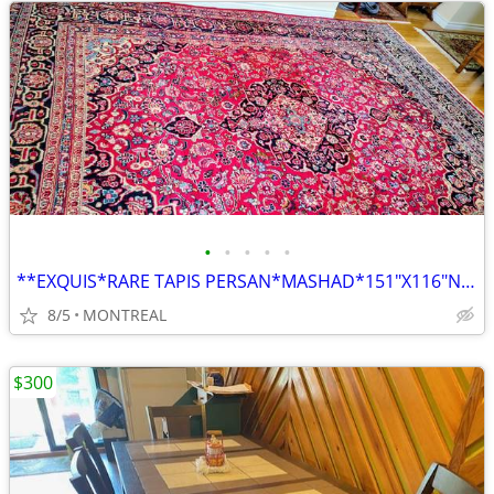
•
•
•
•
•
**EXQUIS*RARE TAPIS PERSAN*MASHAD*151"X116"NOUE MAIN PURE LAINE VIERGE
8/5
MONTREAL
$300