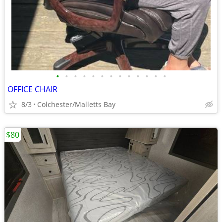
•
•
•
•
•
•
•
•
•
•
•
•
•
OFFICE CHAIR
8/3
Colchester/Malletts Bay
$80