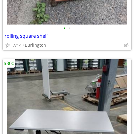
•
•
rolling square shelf
7/14
Burlington
$300