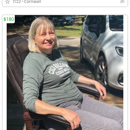
7/22
Cornwall
$180