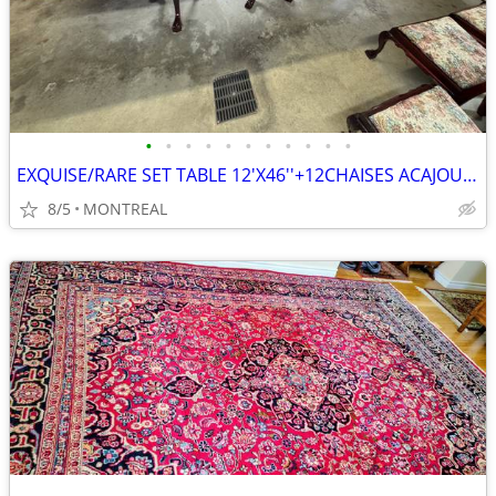
•
•
•
•
•
•
•
•
•
•
•
EXQUISE/RARE SET TABLE 12'X46''+12CHAISES ACAJOU MASSIF CHIPPENDALE
8/5
MONTREAL