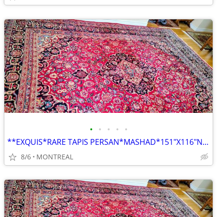
•
•
•
•
•
**EXQUIS*RARE TAPIS PERSAN*MASHAD*151"X116"NOUE MAIN PURE LAINE VIERGE
8/6
MONTREAL