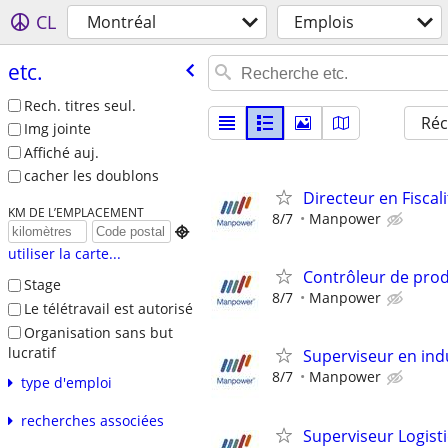
CL
Montréal
Emplois
etc.
Rech. titres seul.
Réc
Img jointe
Affiché auj.
cacher les doublons
Directeur en Fiscali
KM DE L’EMPLACEMENT
8/7
Manpower

utiliser la carte...
Contrôleur de pro
Stage
8/7
Manpower
Le télétravail est autorisé
Organisation sans but
lucratif
Superviseur en indu
8/7
Manpower
type d'emploi
recherches associées
Superviseur Logist