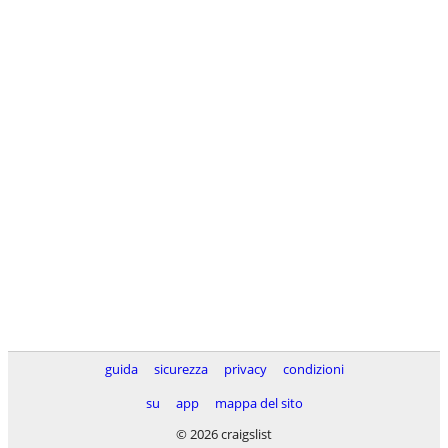
guida
sicurezza
privacy
condizioni
su
app
mappa del sito
© 2026 craigslist