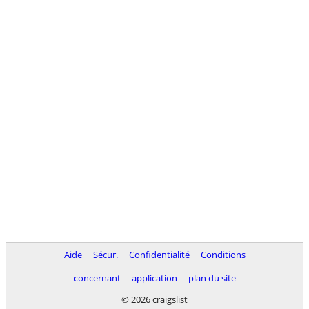
Aide
Sécur.
Confidentialité
Conditions
concernant
application
plan du site
© 2026 craigslist