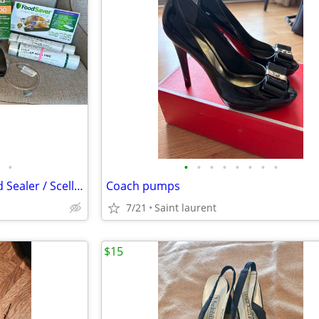
•
•
•
•
•
•
•
•
•
FoodSaver V2244 Vacuum Food Sealer / Scelleur sous vide
Coach pumps
7/21
Saint laurent
$15