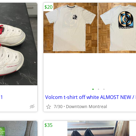
$20
•
•
•
11
7/30
Downtown Montreal
$35