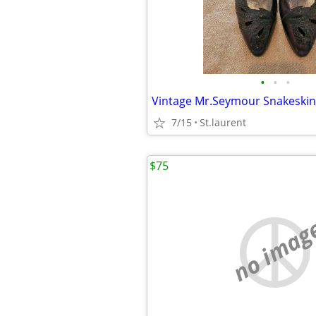
•
•
•
Vintage Mr.Seymour Snakeskin
7/15
St.laurent
$75
no imag