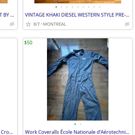
•
•
•
•
•
•
•
•
•
LIKE NEW ZEBRA PRINT TAILORED JACKET BY LIZ CLAIBORNE SIZE 10
VINTAGE KHAKI DIESEL WESTERN STYLE PRE-WASHED CORDUROY SHIRT
8/7
MONTREAL
$50
•
•
Balmain X Barbie Monogram-Print Logo Cropped Hoodie
Work Coveralls École Nationale d’Aérotechnique