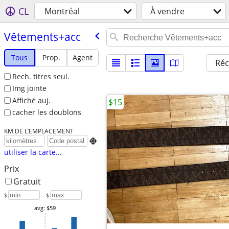
CL
Montréal
À vendre
Vêtements+acc
Tous
Prop.
Agent
Réc
Rech. titres seul.
Img jointe
Affiché auj.
$15
cacher les doublons
KM DE L’EMPLACEMENT

utiliser la carte...
Prix
Gratuit
$
– $
avg: $59