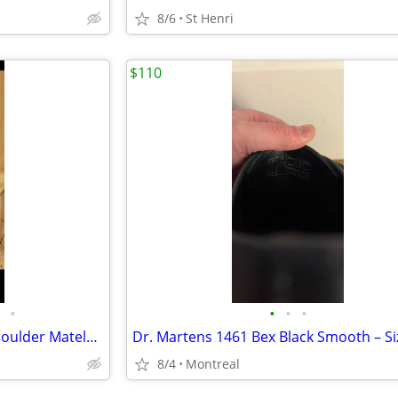
8/6
St Henri
$110
•
•
•
•
Gucci GG Marmont medium shoulder Matelassé
8/4
Montreal