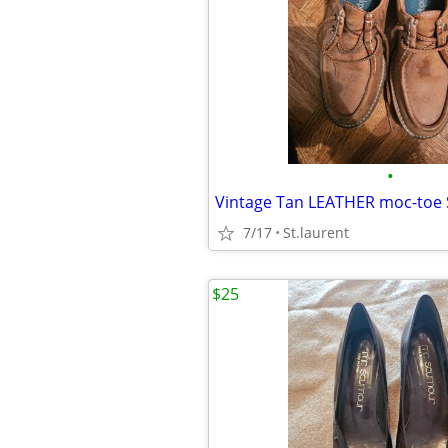
•
Vintage Tan LEATHER moc-toe
7/17
St.laurent
$25