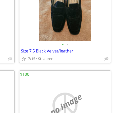
•
•
Size 7.5 Black Velvet/leather
7/15
St.laurent
$100
no image