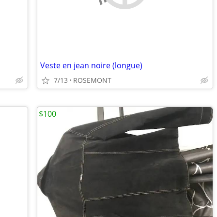
Veste en jean noire (longue)
7/13
ROSEMONT
$100