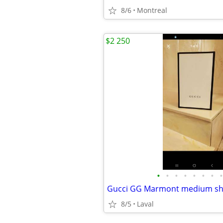
8/6
Montreal
$2 250
•
•
•
•
•
•
•
•
8/5
Laval