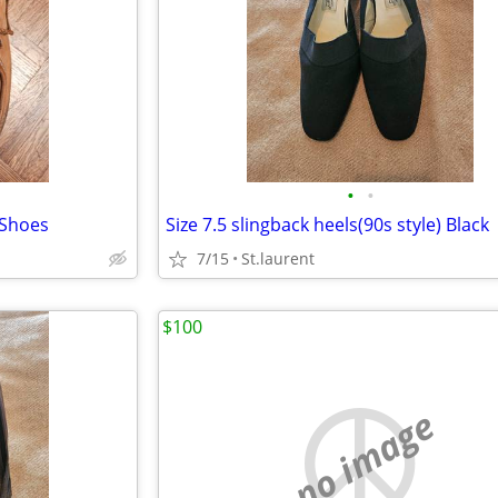
•
•
 Shoes
Size 7.5 slingback heels(90s style) Black
7/15
St.laurent
$100
no image