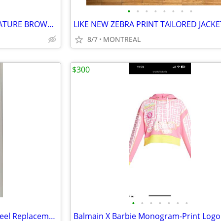
•
•
•
•
•
•
•
•
LIKE NEW MICHAEL KORS SIGNATURE BROWN MK/ GOLD BUCKLE BELT-55237
8/7
MONTREAL
$300
•
•
•
•
•
•
•
Oittm Apple Watch Stainless Steel Replacement Band (42mm)