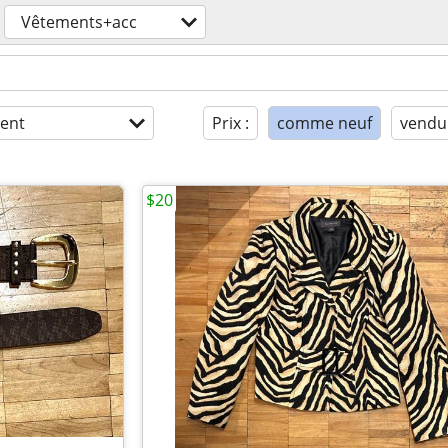
Vêtements+acc
ent
Prix :
comme neuf
vendu
$20