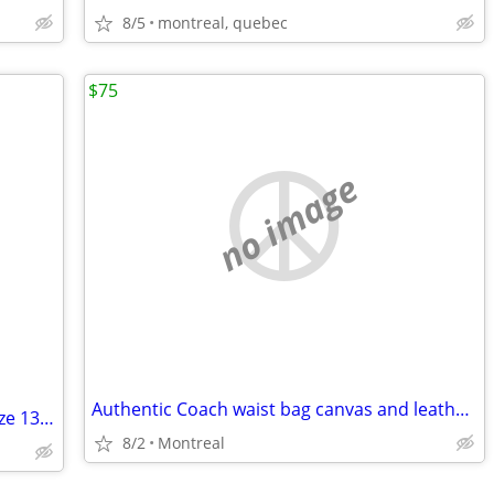
8/5
montreal, quebec
$75
no image
Authentic Coach waist bag canvas and leather like new
Dr. Martens 1461 Bex Black Smooth – Size 13 – Like New
8/2
Montreal