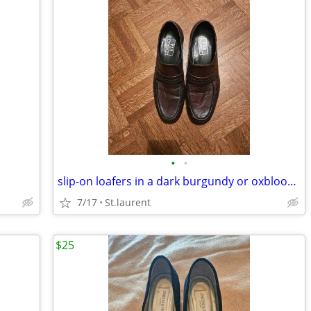
•
•
slip-on loafers in a dark burgundy or oxblood color.
7/17
St.laurent
$25