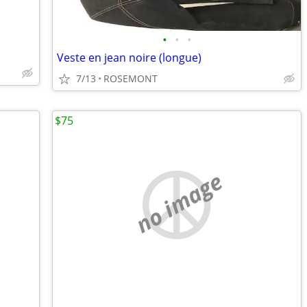
•
•
•
Veste en jean noire (longue)
7/13
ROSEMONT
$75
no image