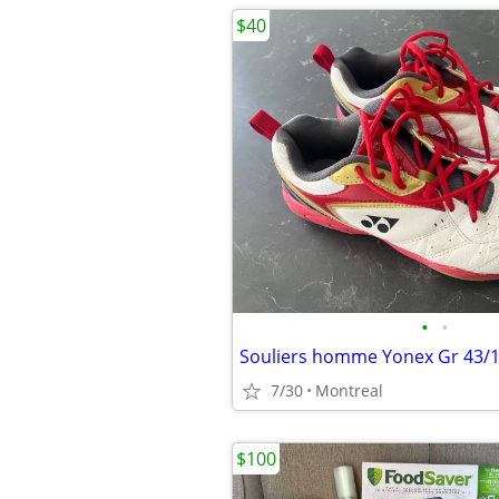
$40
•
•
Souliers homme Yonex Gr 43/
7/30
Montreal
$100