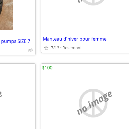
Manteau d'hiver pour femme
 pumps SIZE 7
7/13
Rosemont
$100
e
no image