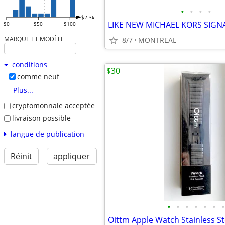
•
•
•
•
$2.3k
$0
$50
$100
MARQUE ET MODÈLE
8/7
MONTREAL
conditions
$30
comme neuf
Plus...
cryptomonnaie acceptée
livraison possible
langue de publication
Réinit
appliquer
•
•
•
•
•
•
•