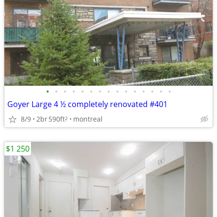
•
•
•
•
•
•
•
•
•
•
•
•
•
•
•
Goyer Large 4 ½ completely renovated #401
8/9
2br
590ft
montreal
2
$1 250