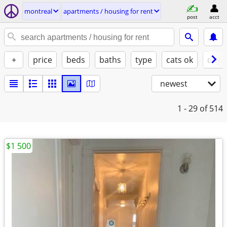
montreal
apartments / housing for rent
post
acct
+
price
beds
baths
type
cats ok
dogs
newest
1 - 29
of 514
$1 500