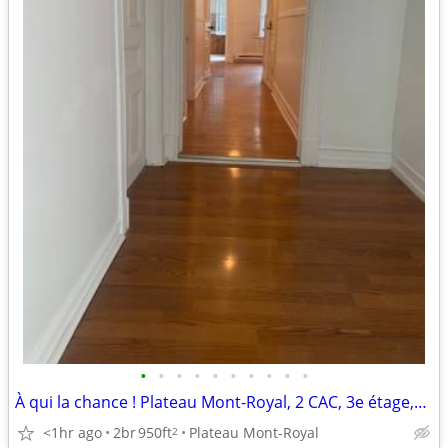
•
•
•
•
•
•
•
•
•
•
À qui la chance ! Plateau Mont-Royal, 2 CAC, 3e étage,$1500, libre
<1hr ago
2br
950ft
Plateau Mont-Royal
2