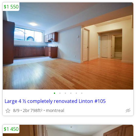
$1 550
•
•
•
•
•
•
Large 4 ½ completely renovated Linton #105
8/9
2br
798ft
montreal
2
$1 450