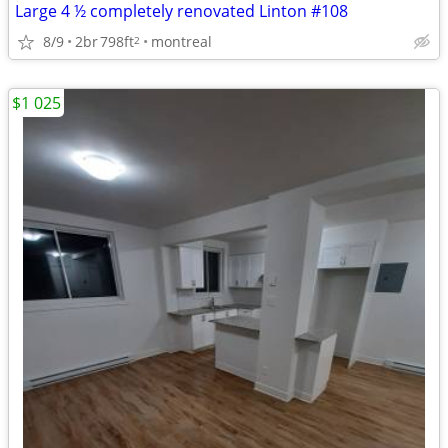
Large 4 ½ completely renovated Linton #108
8/9
2br
798ft
montreal
2
$1 025