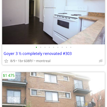
•
•
•
•
•
•
•
•
•
Goyer 3 ½ completely renovated #303
8/9
1br
608ft
montreal
2
$1 475