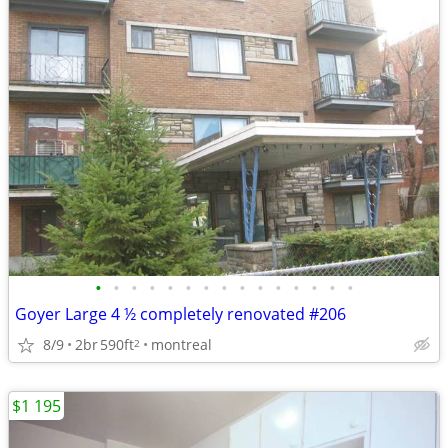
•
•
•
•
•
•
•
•
•
•
•
•
•
•
•
Goyer Large 4 ½ completely renovated #206
8/9
2br
590ft
montreal
2
$1 195