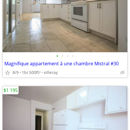
•
•
•
•
Magnifique appartement à une chambre Mistral #30
8/9
1br
500ft
villeray
2
$1 195