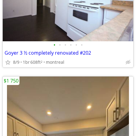
•
•
•
•
•
•
Goyer 3 ½ completely renovated #202
8/9
1br
608ft
montreal
2
$1 750