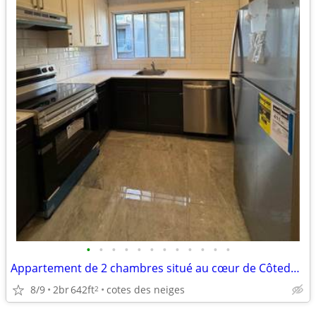
•
•
•
•
•
•
•
•
•
•
•
•
Appartement de 2 chambres situé au cœur de Côte­des­Neiges Dupuis #30
8/9
2br
642ft
cotes des neiges
2