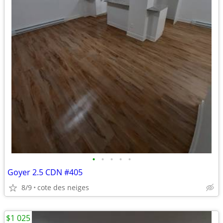
•
•
•
•
•
Goyer 2.5­ CDN #405
8/9
cote des neiges
$1 025