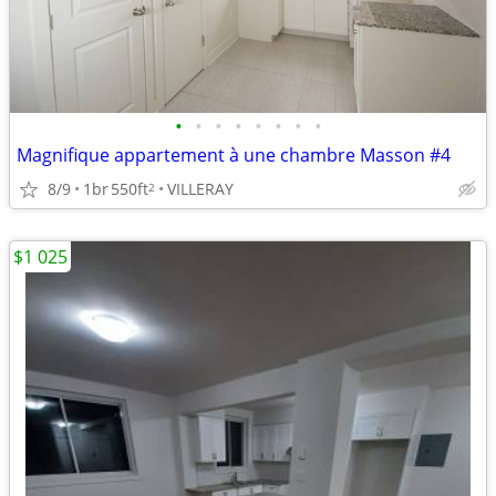
•
•
•
•
•
•
•
•
Magnifique appartement à une chambre Masson #4
8/9
1br
550ft
VILLERAY
2
$1 025