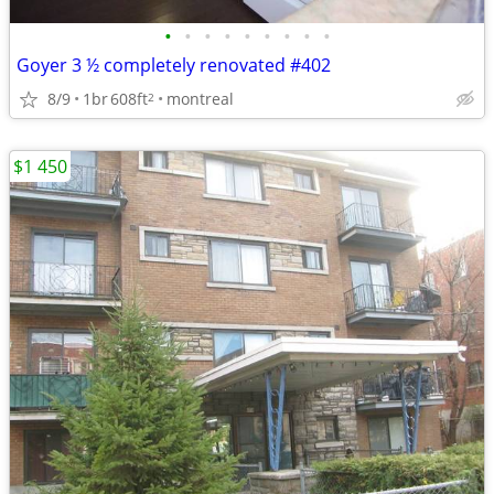
•
•
•
•
•
•
•
•
•
Goyer 3 ½ completely renovated #402
8/9
1br
608ft
montreal
2
$1 450