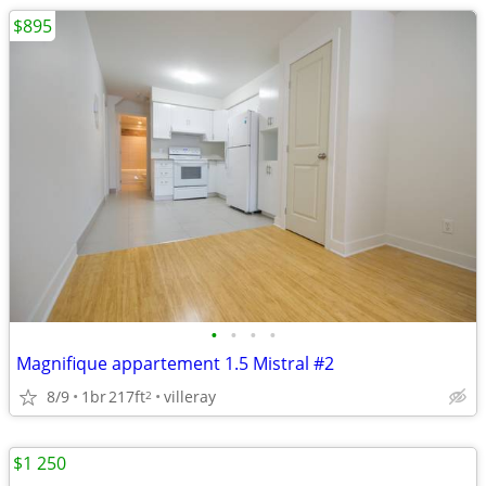
$895
•
•
•
•
Magnifique appartement 1.5 Mistral #2
8/9
1br
217ft
villeray
2
$1 250