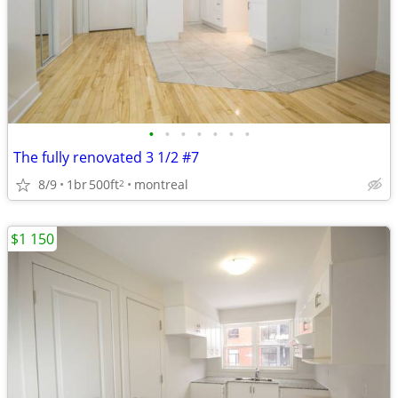
•
•
•
•
•
•
•
The fully renovated 3 1/2 #7
8/9
1br
500ft
montreal
2
$1 150