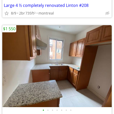
Large 4 ½ completely renovated Linton #208
8/9
2br
735ft
montreal
2
$1 550
•
•
•
•
•
•
•