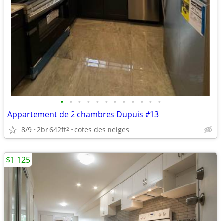
•
•
•
•
•
•
•
•
•
•
•
•
Appartement de 2 chambres Dupuis #13
8/9
2br
642ft
cotes des neiges
2
$1 125