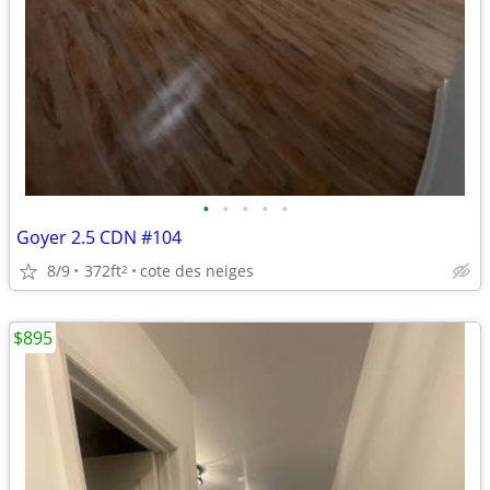
•
•
•
•
•
Goyer 2.5­ CDN #104
8/9
372ft
cote des neiges
2
$895