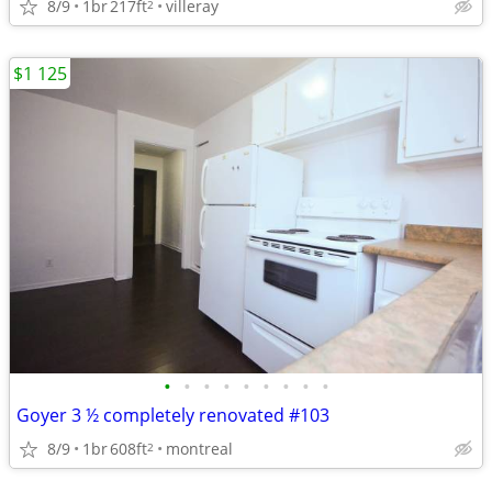
8/9
1br
217ft
villeray
2
$1 125
•
•
•
•
•
•
•
•
•
Goyer 3 ½ completely renovated #103
8/9
1br
608ft
montreal
2