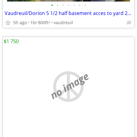
•
•
•
•
•
•
•
Vaudreuil/Dorion 5 1/2 half basement acces to yard 2 parking places
5h ago
1br
800ft
vaudreuil
2
$1 750
no image