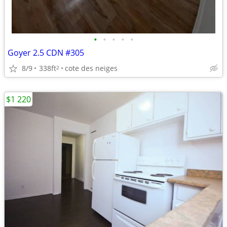
•
•
•
•
•
Goyer 2.5­ CDN #305
8/9
338ft
cote des neiges
2
$1 220