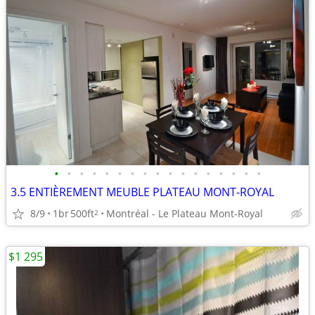
•
•
•
•
•
•
•
•
•
•
•
•
•
•
•
•
•
3.5 ENTIÈREMENT MEUBLE PLATEAU MONT-ROYAL
8/9
1br
500ft
Montréal - Le Plateau Mont-Royal
2
$1 295