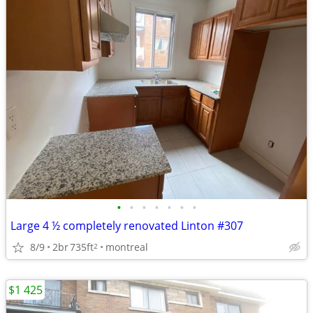
•
•
•
•
•
•
•
Large 4 ½ completely renovated Linton #307
8/9
2br
735ft
montreal
2
$1 425