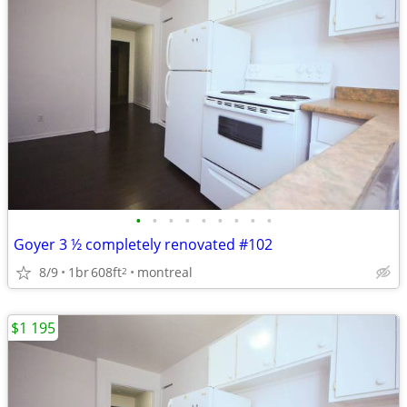
•
•
•
•
•
•
•
•
•
Goyer 3 ½ completely renovated #102
8/9
1br
608ft
montreal
2
$1 195