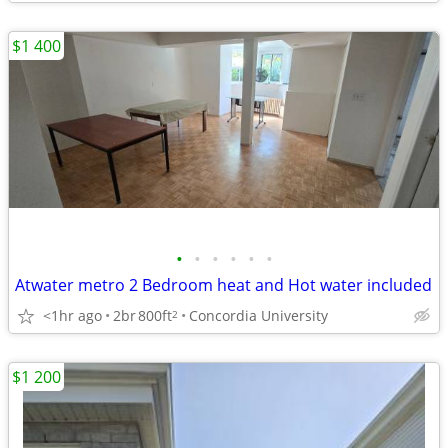
$1 400
•
•
•
•
•
•
Atwater metro 2 Bedroom heat and Hot water included
<1hr ago
2br
800ft
Concordia University
2
$1 200