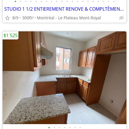
•
•
•
•
•
•
•
•
•
•
•
•
•
•
•
•
•
•
•
•
STUDIO 1 1/2 ENTIEREMENT RENOVE & COMPLTÈMENT MEUBLE
8/9
300ft
Montréal - Le Plateau Mont-Royal
2
$1 525
•
•
•
•
•
•
•