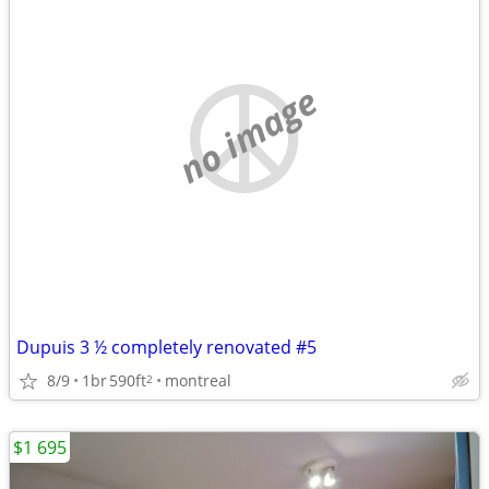
no image
Dupuis 3 ½ completely renovated #5
8/9
1br
590ft
montreal
2
$1 695