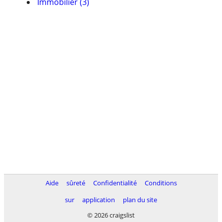
Immobilier (3)
Aide
sûreté
Confidentialité
Conditions
sur
application
plan du site
© 2026 craigslist