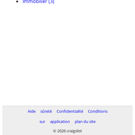
Immobilier (3)
Aide
sûreté
Confidentialité
Conditions
sur
application
plan du site
© 2026 craigslist