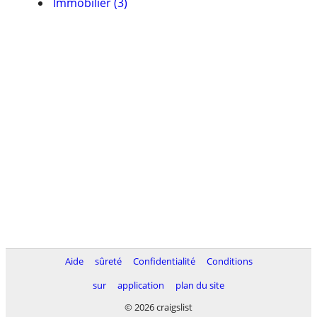
Immobilier (3)
Aide
sûreté
Confidentialité
Conditions
sur
application
plan du site
© 2026 craigslist