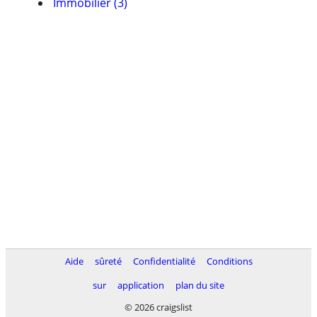
Immobilier (3)
Aide
sûreté
Confidentialité
Conditions
sur
application
plan du site
© 2026 craigslist