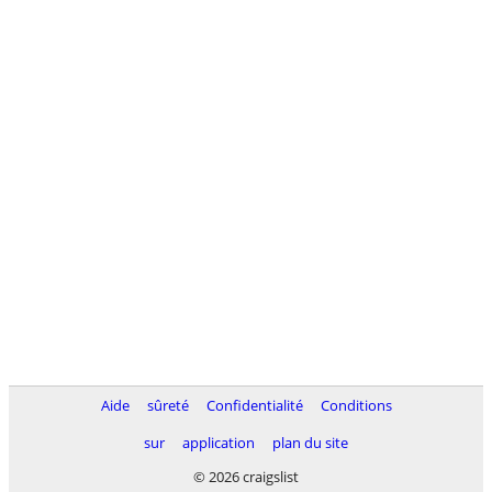
Aide
sûreté
Confidentialité
Conditions
sur
application
plan du site
© 2026 craigslist