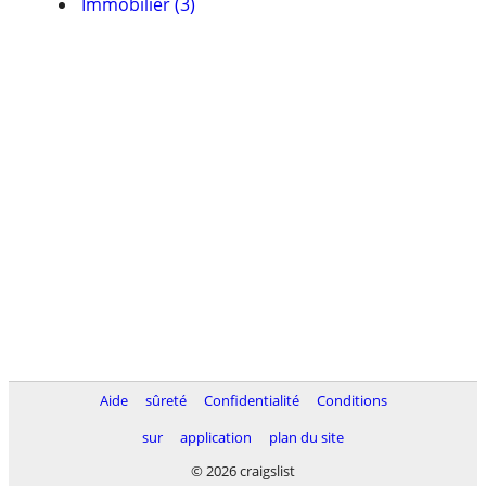
Immobilier (3)
Aide
sûreté
Confidentialité
Conditions
sur
application
plan du site
© 2026 craigslist