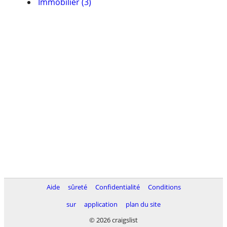
Immobilier (3)
Aide
sûreté
Confidentialité
Conditions
sur
application
plan du site
© 2026 craigslist