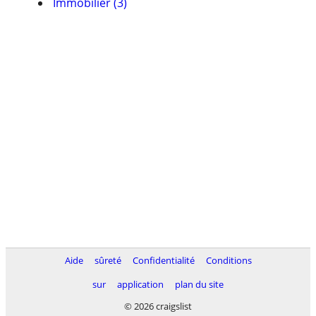
Immobilier (3)
Aide
sûreté
Confidentialité
Conditions
sur
application
plan du site
© 2026 craigslist