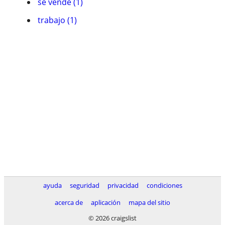
se vende (1)
trabajo (1)
ayuda
seguridad
privacidad
condiciones
acerca de
aplicación
mapa del sitio
© 2026 craigslist