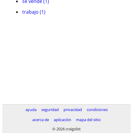
se vende (1)
trabajo (1)
ayuda
seguridad
privacidad
condiciones
acerca de
aplicación
mapa del sitio
© 2026 craigslist