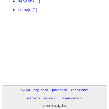
se vende (1)
trabajo (1)
ayuda
seguridad
privacidad
condiciones
acerca de
aplicación
mapa del sitio
© 2026 craigslist