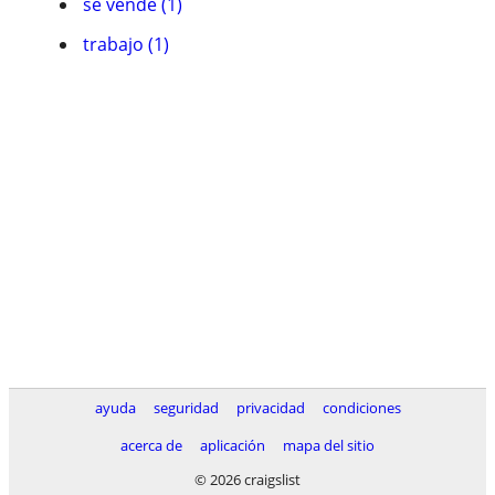
se vende (1)
trabajo (1)
ayuda
seguridad
privacidad
condiciones
acerca de
aplicación
mapa del sitio
© 2026 craigslist