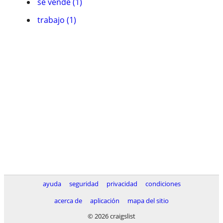
se vende (1)
trabajo (1)
ayuda
seguridad
privacidad
condiciones
acerca de
aplicación
mapa del sitio
© 2026 craigslist