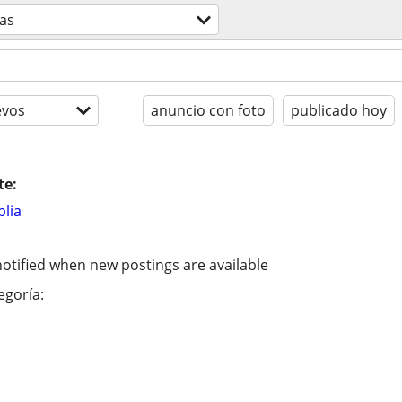
as
evos
anuncio con foto
publicado hoy
te:
lia
otified when new postings are available
egoría: