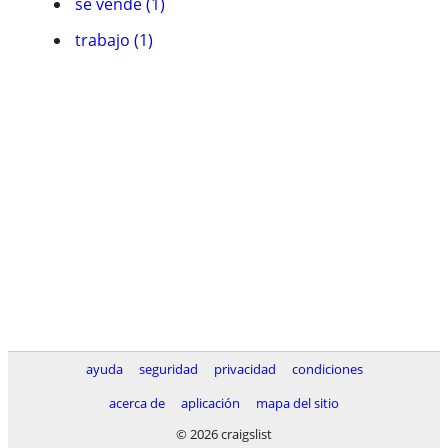
se vende (1)
trabajo (1)
ayuda
seguridad
privacidad
condiciones
acerca de
aplicación
mapa del sitio
© 2026 craigslist