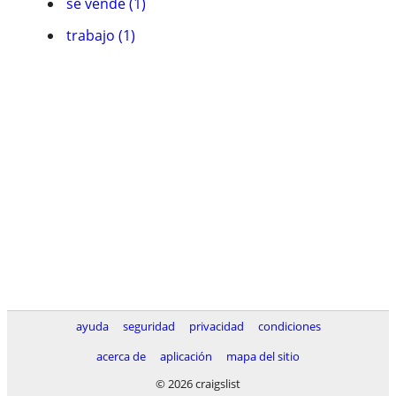
se vende (1)
trabajo (1)
ayuda
seguridad
privacidad
condiciones
acerca de
aplicación
mapa del sitio
© 2026 craigslist