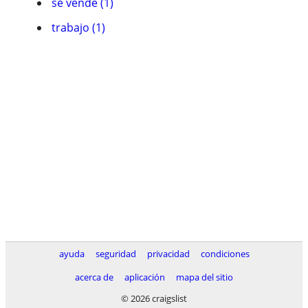
se vende (1)
trabajo (1)
ayuda
seguridad
privacidad
condiciones
acerca de
aplicación
mapa del sitio
© 2026 craigslist