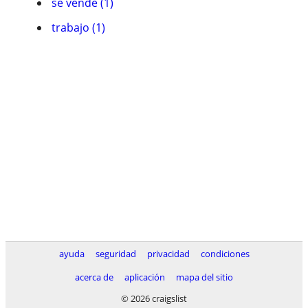
se vende (1)
trabajo (1)
ayuda
seguridad
privacidad
condiciones
acerca de
aplicación
mapa del sitio
© 2026 craigslist