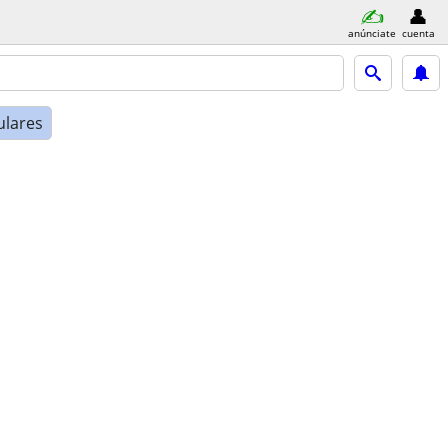
anúnciate
cuenta
ulares