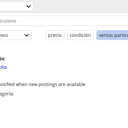
evos
precio
condición
ventas partic
te:
lia
otified when new postings are available
egoría: