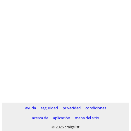
ayuda
seguridad
privacidad
condiciones
acerca de
aplicación
mapa del sitio
© 2026 craigslist