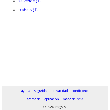
se vende (1)
trabajo (1)
ayuda
seguridad
privacidad
condiciones
acerca de
aplicación
mapa del sitio
© 2026 craigslist