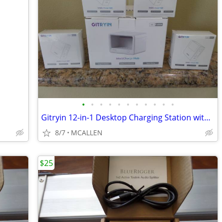
•
•
•
•
•
•
•
•
•
•
•
Gitryin 12-in-1 Desktop Charging Station with 4 Retractable Wall Charg
8/7
MCALLEN
$25