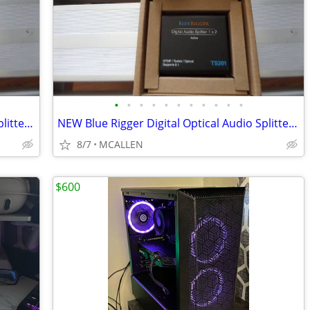
•
•
•
•
•
•
•
•
•
•
•
NEW Blue Rigger Digital Optical Audio Splitter 1x2
NEW Blue Rigger Digital Optical Audio Splitter 1x2
8/7
MCALLEN
$600