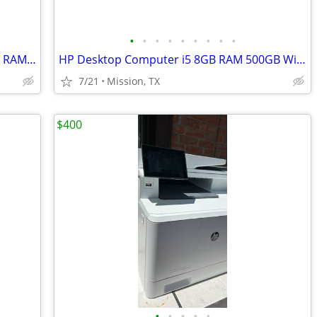
•
•
•
•
•
•
•
•
•
HP Gold Laptop Windows 10 Home 4GB RAM Fresh Install + HP Charger & Mo
HP Desktop Computer i5 8GB RAM 500GB Windows 10 Pro + Keyboard Mouse H
7/21
Mission, TX
$400
•
•
•
•
•