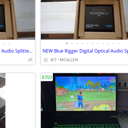
•
•
•
•
•
•
•
•
•
•
•
•
•
NEW Blue Rigger Digital Optical Audio Splitter 1x2
8/7
MCALLEN
$350