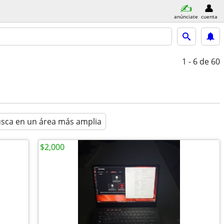
anúnciate
cuenta
1 - 6
de 60
sca en un área más amplia
$2,000