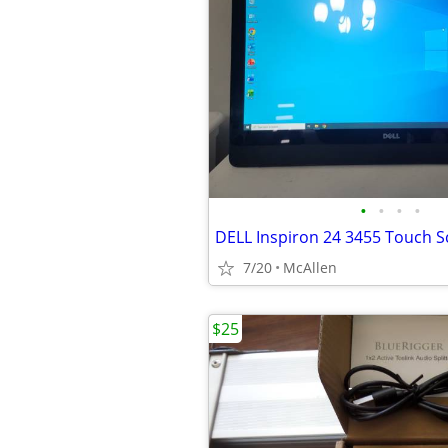
•
•
•
•
7/20
McAllen
$25