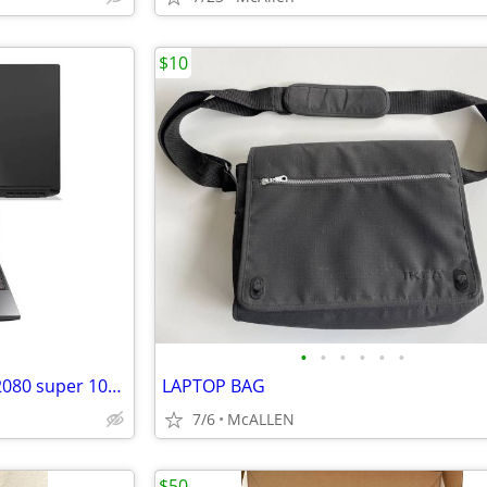
$10
•
•
•
•
•
•
Broken laptop blown MOSFET 2080 super 10875h 16gb 240hz IPS
LAPTOP BAG
7/6
McALLEN
$50