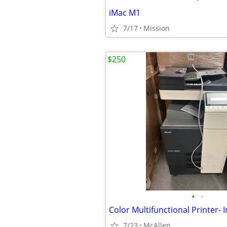
iMac M1
7/17
Mission
$250
•
•
7/23
McAllen