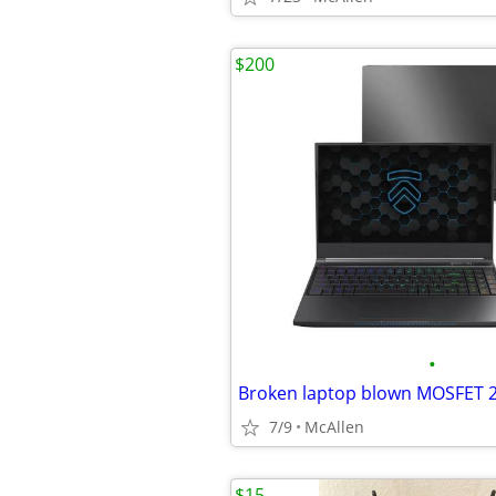
$200
•
7/9
McAllen
$15