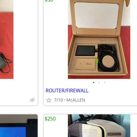
•
•
•
ROUTER/FIREWALL
7/10
McALLEN
$250