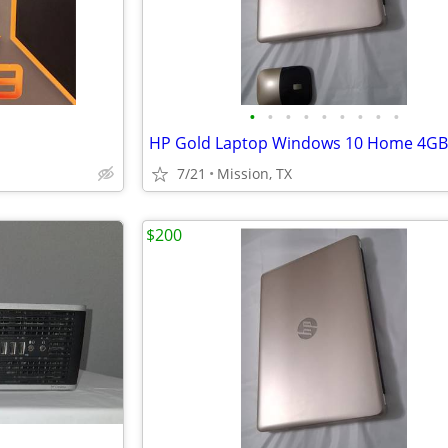
•
•
•
•
•
•
•
•
•
7/21
Mission, TX
$200