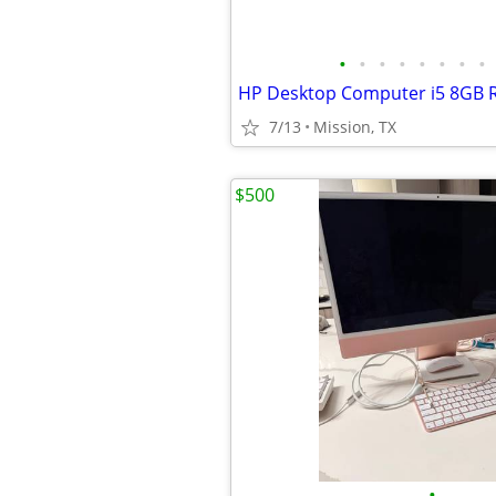
•
•
•
•
•
•
•
•
7/13
Mission, TX
$500
•