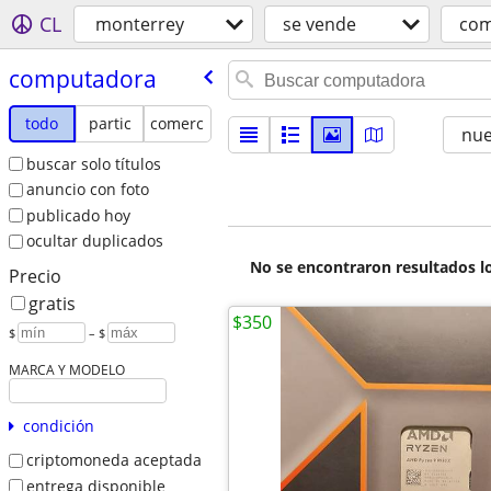
CL
monterrey
se vende
com
computadora
todo
partic
comerc
nu
buscar solo títulos
anuncio con foto
publicado hoy
ocultar duplicados
No se encontraron resultados lo
Precio
gratis
$350
$
– $
MARCA Y MODELO
condición
criptomoneda aceptada
entrega disponible