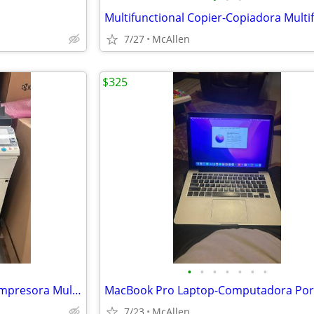
7/27
McAllen
$325
•
•
•
•
•
•
•
Color Multifunctional Printer- Impresora Multifuncional
7/23
McAllen