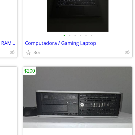
•
•
•
•
•
•
HP Gold Laptop Windows 10 Home 4GB RAM Fresh Install + HP Charger & Mo
Computadora / Gaming Laptop
8/5
$200