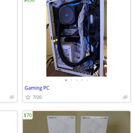
•
•
•
•
•
Gaming PC
7/20
$70