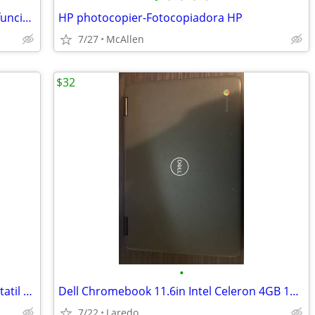
Multifunctional Copier-Copiadora Multifuncional
HP photocopier-Fotocopiadora HP
7/27
McAllen
$32
•
MacBook Pro Laptop-Computadora Portatil McBook
Dell Chromebook 11.6in Intel Celeron 4GB 16GB Chrome OS USB-C Black. No charger
7/22
Laredo