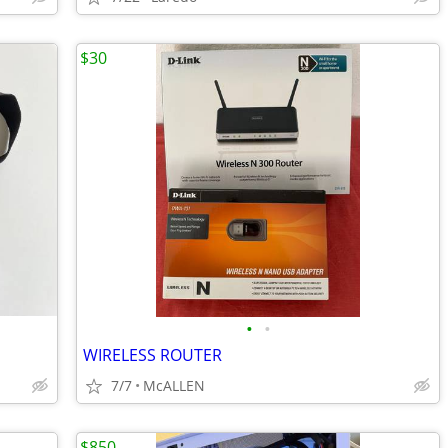
$30
•
•
WIRELESS ROUTER
7/7
McALLEN
$850