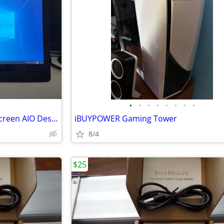
•
•
•
•
•
•
•
•
DELL Inspiron 24 3455 Touch Screen AIO Desk Computer
iBUYPOWER Gaming Tower
8/4
$25