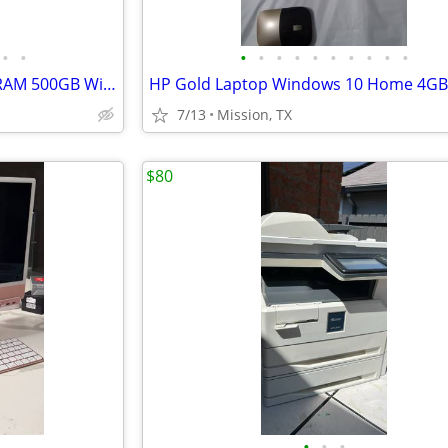
•
•
•
•
•
•
•
•
•
•
•
•
HP Desktop Computer i5 8GB RAM 500GB Windows 10 Pro + Keyboard Mouse H
7/13
Mission, TX
$80
•
•
•