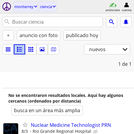
monterrey
ciencia
anúnciate
cuenta
+
anuncio con foto
publicado hoy
nuevos
1
de 1
No se encontraron resultados locales. Aquí hay algunos
cercanos (ordenados por distancia)
busca en un área más amplia
Nuclear Medicine Technologist PRN
8/3
Rio Grande Regional Hospital