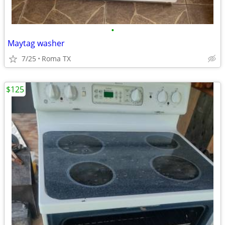
•
Maytag washer
7/25
Roma TX
$125