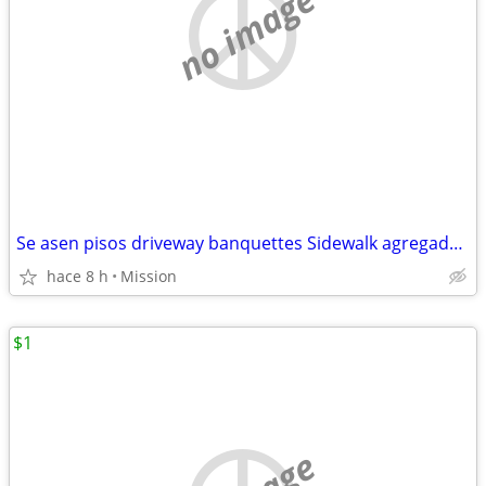
no image
Se asen pisos driveway banquettes Sidewalk agregado escalones patios foundation
hace 8 h
Mission
$1