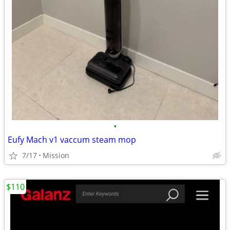
•
Eufy Mach v1 vaccum steam mop
7/17
Mission
$110