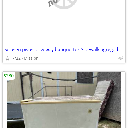
Se asen pisos driveway banquettes Sidewalk agregado escalones patios foundation
7/22
Mission
$230