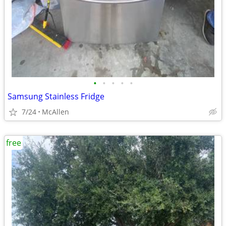
•
•
•
•
•
Samsung Stainless Fridge
7/24
McAllen
free