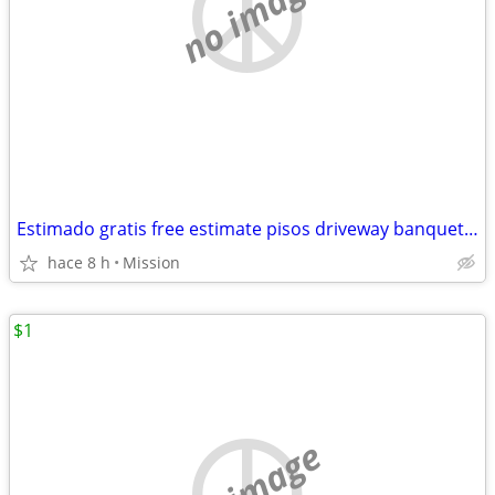
no image
Estimado gratis free estimate pisos driveway banquettes Sidewalk agregado escalo
hace 8 h
Mission
$1
no image