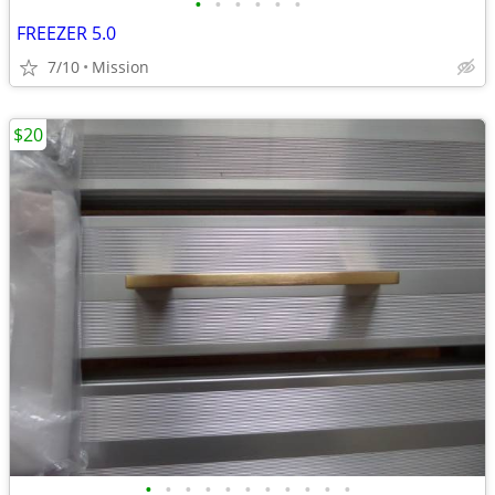
•
•
•
•
•
•
FREEZER 5.0
7/10
Mission
$20
•
•
•
•
•
•
•
•
•
•
•