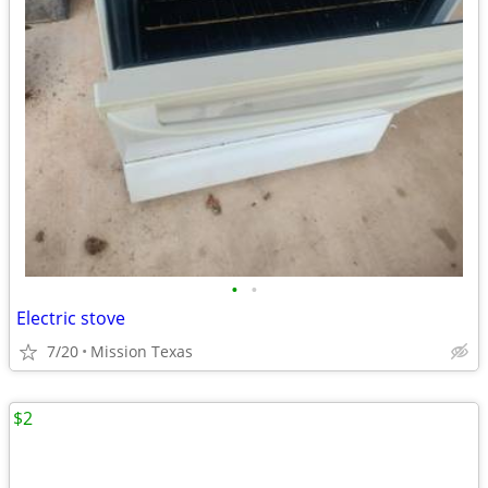
•
•
Electric stove
7/20
Mission Texas
$2