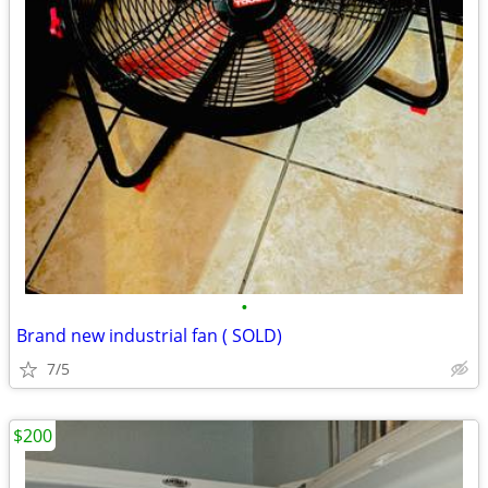
•
Brand new industrial fan ( SOLD)
7/5
$200