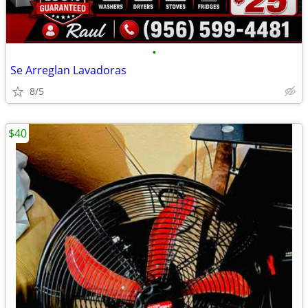
•
Se Arreglan Lavadoras
8/5
$40