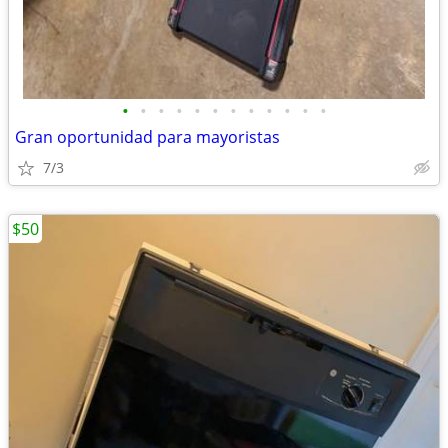
•
•
•
•
•
•
•
•
•
•
•
•
Gran oportunidad para mayoristas
7/3
$50