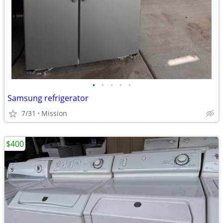
•
•
•
•
•
Samsung refrigerator
7/31
Mission
$400