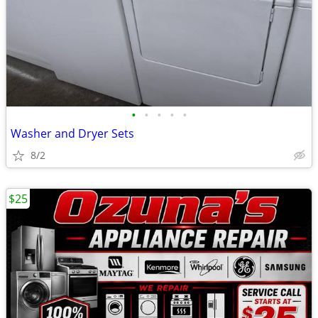
•
•
•
•
•
Washer and Dryer Sets
8/2
$25