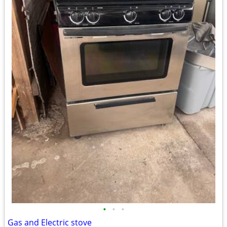
•
•
•
Gas and Electric stove