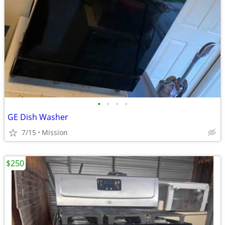
•
•
•
•
GE Dish Washer
7/15
Mission
$250