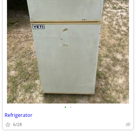
•
•
Refrigerator
6/28