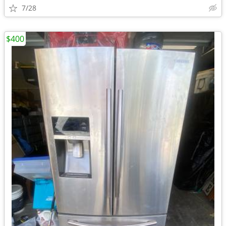
7/28
$400