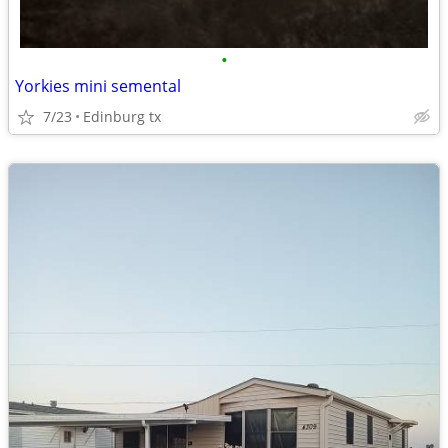
•
Yorkies mini semental
7/23
Edinburg tx