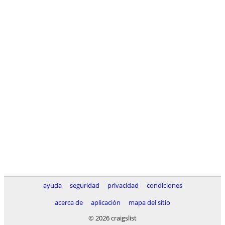
ayuda
seguridad
privacidad
condiciones
acerca de
aplicación
mapa del sitio
© 2026 craigslist