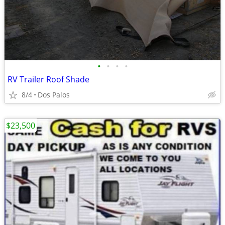
•
•
•
•
RV Trailer Roof Shade
8/4
Dos Palos
$23,500