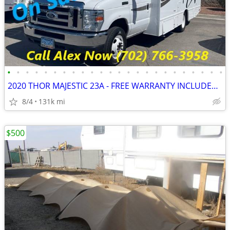
•
•
•
•
•
•
•
•
•
•
•
•
•
•
•
•
•
•
•
•
•
•
•
•
2020 THOR MAJESTIC 23A - FREE WARRANTY INCLUDED!! WE FINANCE-CALL NOW
8/4
131k mi
$500