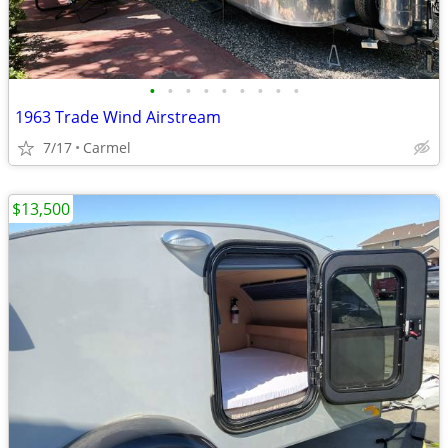
•
•
•
•
•
•
•
•
•
1963 Trade Wind Airstream
7/17
Carmel
$13,500