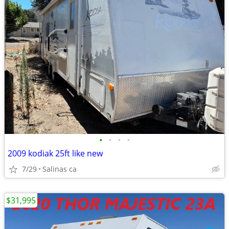
•
•
•
•
2009 kodiak 25ft like new
7/29
Salinas ca
$31,995