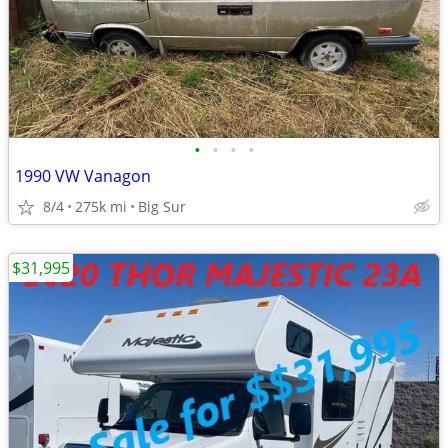
•
•
•
•
1990 VW Vanagon
8/4
275k mi
Big Sur
$31,995