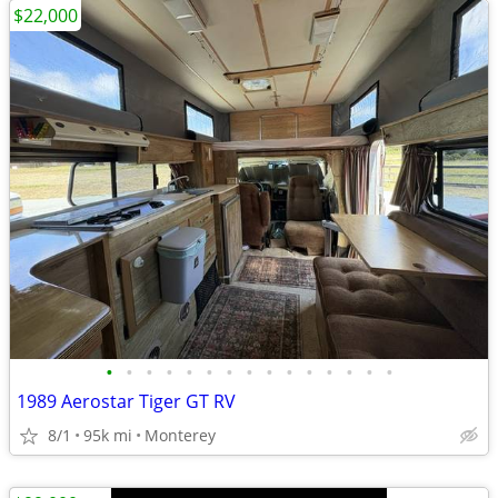
$22,000
•
•
•
•
•
•
•
•
•
•
•
•
•
•
•
1989 Aerostar Tiger GT RV
8/1
95k mi
Monterey