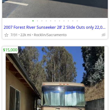
•
•
•
•
•
•
•
•
•
•
•
2007 Forest River Sunseeker 28’ 2 Slide Outs only 22,000 miles
7/31
22k mi
Rocklin/Sacramento
$15,000