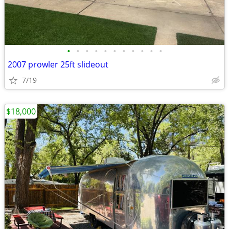
•
•
•
•
•
•
•
•
•
•
•
2007 prowler 25ft slideout
7/19
$18,000