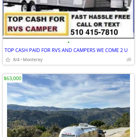
•
TOP CASH PAID FOR RVS AND CAMPERS WE COME 2 U
8/4
Monterey
$63,000