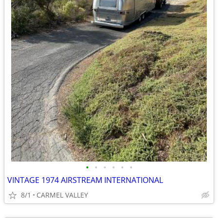
•
•
•
•
•
•
VINTAGE 1974 AIRSTREAM INTERNATIONAL
8/1
CARMEL VALLEY