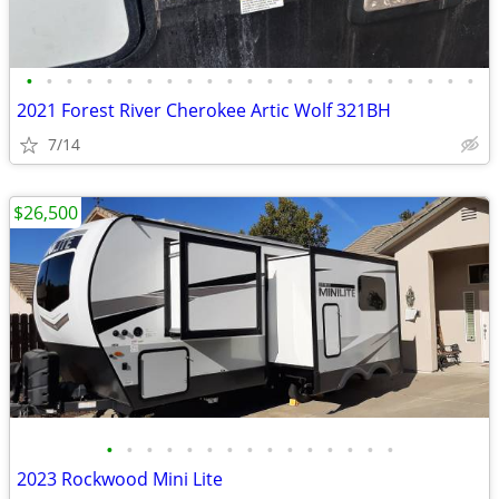
•
•
•
•
•
•
•
•
•
•
•
•
•
•
•
•
•
•
•
•
•
•
•
2021 Forest River Cherokee Artic Wolf 321BH
7/14
$26,500
•
•
•
•
•
•
•
•
•
•
•
•
•
•
•
2023 Rockwood Mini Lite