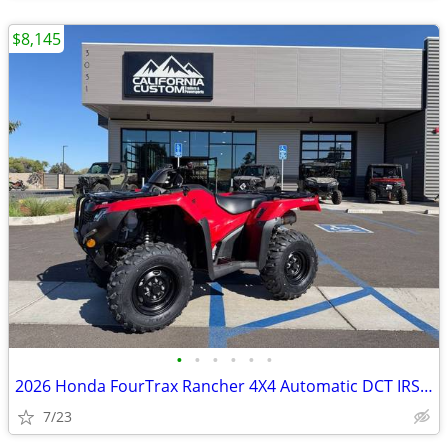
$8,145
•
•
•
•
•
•
2026 Honda FourTrax Rancher 4X4 Automatic DCT IRS EPS
7/23