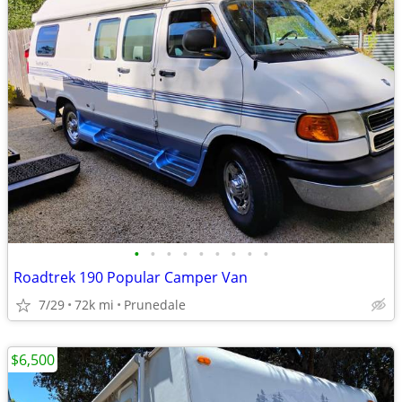
•
•
•
•
•
•
•
•
•
Roadtrek 190 Popular Camper Van
7/29
72k mi
Prunedale
$6,500