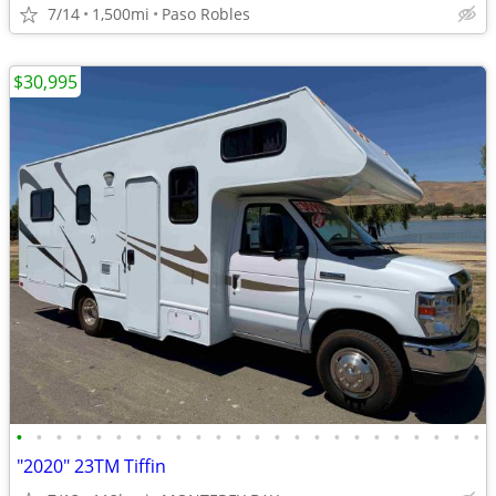
7/14
1,500mi
Paso Robles
$30,995
•
•
•
•
•
•
•
•
•
•
•
•
•
•
•
•
•
•
•
•
•
•
•
•
"2020" 23TM Tiffin