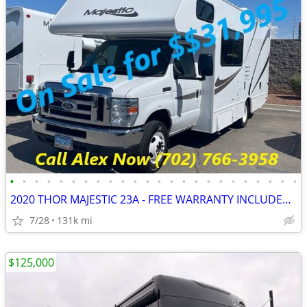
•
•
•
•
•
•
•
•
•
•
•
•
•
•
•
•
•
•
•
•
•
•
•
•
2020 THOR MAJESTIC 23A - FREE WARRANTY INCLUDED!! WE FINANCE-CALL NOW
7/28
131k mi
$125,000