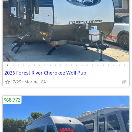
•
•
•
•
•
•
•
•
•
•
•
•
•
•
•
•
•
•
•
•
•
•
•
2026 Forest River Cherokee Wolf Pub
7/25
Marina, CA
$68,773