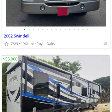
•
•
•
•
•
•
•
•
•
•
•
•
•
•
•
2002 Swindell
7/23
196k mi
Royal Oaks
$55,000