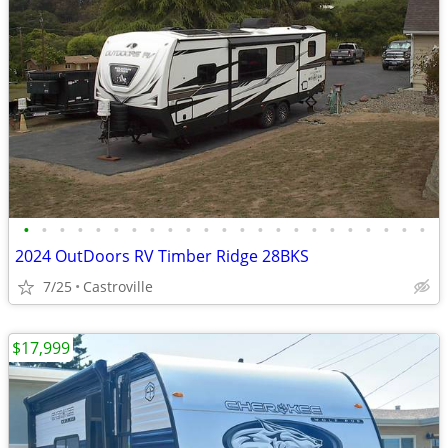
•
•
•
•
•
•
•
•
•
•
•
•
•
•
•
•
•
•
•
•
•
•
•
2024 OutDoors RV Timber Ridge 28BKS
7/25
Castroville
$17,999