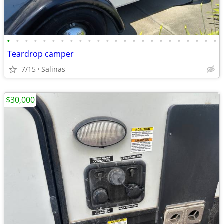
•
•
•
•
•
•
•
•
•
•
•
•
•
•
•
•
•
•
•
•
•
•
•
•
Teardrop camper
7/15
Salinas
$30,000