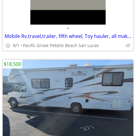
•
Mobile Rv,travel,trailer, fifth wheel, Toy hauler, all makes&models
8/1
Pacific Grove Pebble Beach San Lucas
$18,500