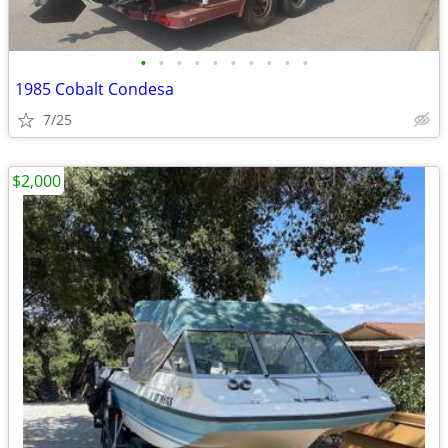
•
•
•
•
•
•
•
•
•
•
1985 Cobalt Condesa
7/25
$2,000