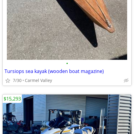
•
Tursiops sea kayak (wooden boat magazine)
7/30
Carmel Valley
$15,293