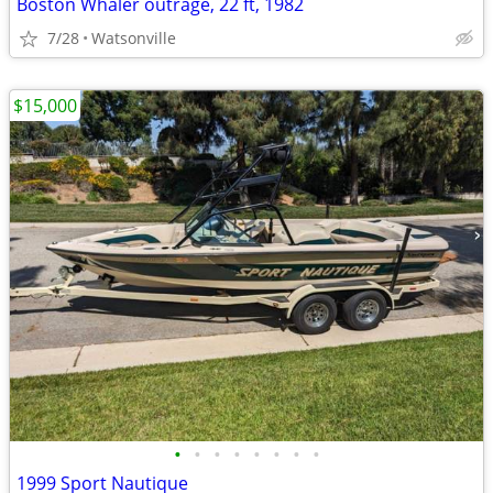
Boston Whaler outrage, 22 ft, 1982
7/28
Watsonville
$15,000
•
•
•
•
•
•
•
•
1999 Sport Nautique