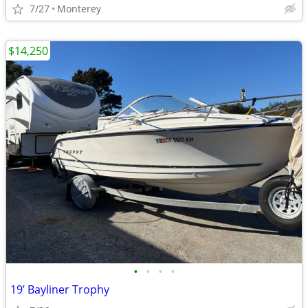
7/27
Monterey
$14,250
•
•
•
•
19’ Bayliner Trophy