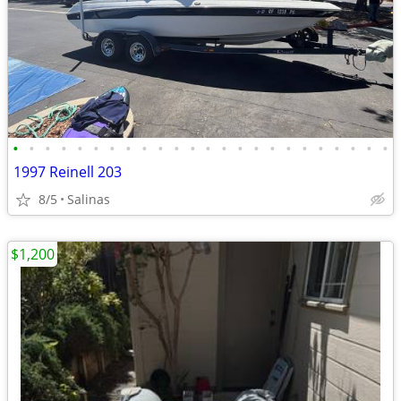
•
•
•
•
•
•
•
•
•
•
•
•
•
•
•
•
•
•
•
•
•
•
•
•
1997 Reinell 203
8/5
Salinas
$1,200