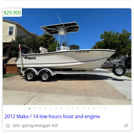
$29,900
•
•
•
•
•
•
•
•
•
•
•
•
•
•
•
2012 Mako / 14 low hours boat and engine
8/4
gilroy/morgan hill