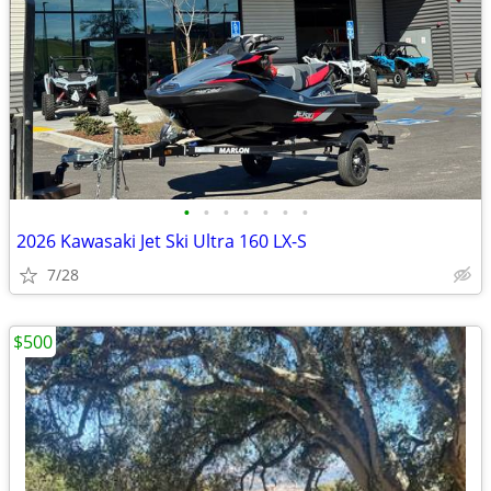
•
•
•
•
•
•
•
2026 Kawasaki Jet Ski Ultra 160 LX-S
7/28
$500