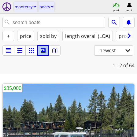
monterey
boats
post
acct
+
price
sold by
length overall (LOA)
propuls
newest
1 - 2
of 64
$35,000