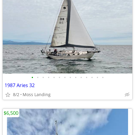
•
•
•
•
•
•
•
•
•
•
•
•
•
•
1987 Aries 32
8/2
Moss Landing
$6,500