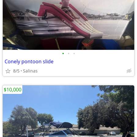
•
•
•
Conely pontoon slide
8/5
Salinas
$10,000