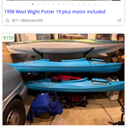
•
•
•
•
•
•
•
•
•
•
•
•
•
1998 West Wight Potter 19 plus motor included
8/1
Watsonville
$150