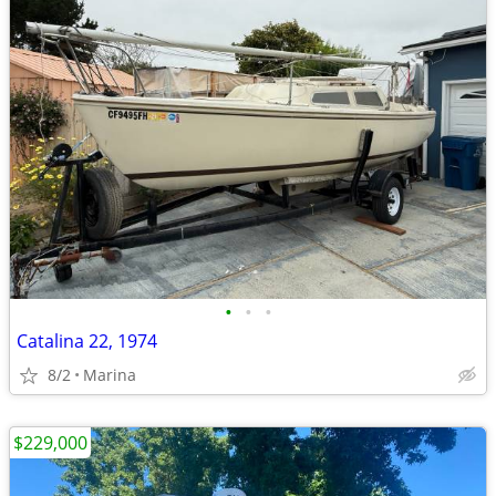
•
•
•
Catalina 22, 1974
8/2
Marina
$229,000