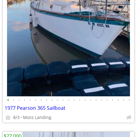
•
•
•
•
•
•
•
•
•
•
•
•
•
•
•
•
•
•
•
•
•
•
•
1977 Pearson 365 Sailboat
8/3
Moss Landing
$27,000