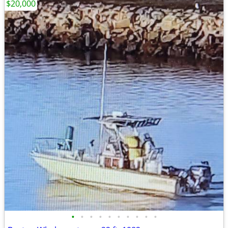
$20,000
•
•
•
•
•
•
•
•
•
•