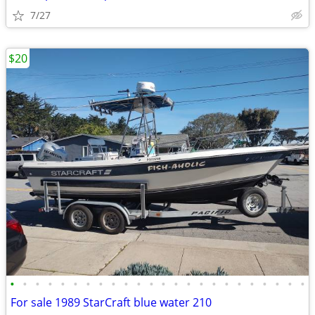
7/27
$20
•
•
•
•
•
•
•
•
•
•
•
•
•
•
•
•
•
•
•
•
•
•
•
•
For sale 1989 StarCraft blue water 210