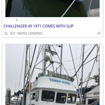
•
•
•
•
•
•
•
•
•
•
•
•
•
•
•
•
•
•
CHALLENGER 40 1971 COMES WITH SLIP
8/3
MOSS LANDING