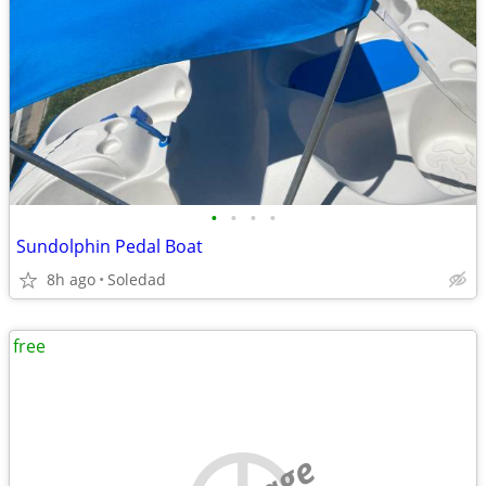
•
•
•
•
Sundolphin Pedal Boat
8h ago
Soledad
free