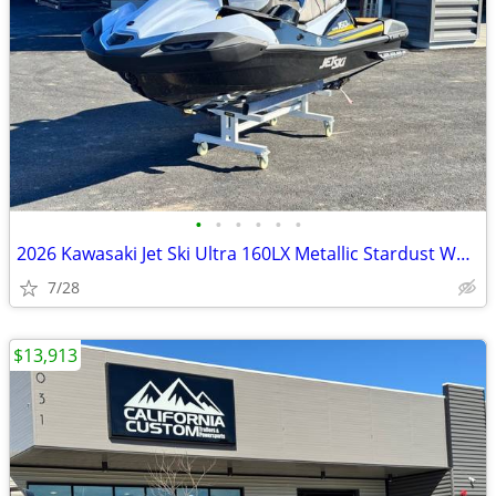
•
•
•
•
•
•
2026 Kawasaki Jet Ski Ultra 160LX Metallic Stardust White/
7/28
$13,913