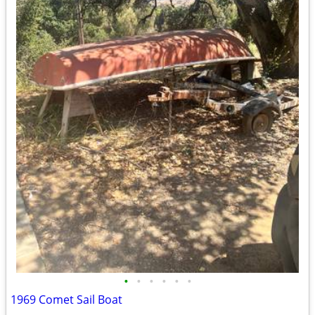
•
•
•
•
•
•
1969 Comet Sail Boat