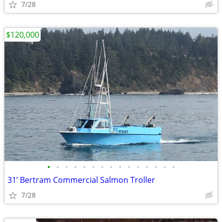
7/28
$120,000
•
•
•
•
•
•
•
•
•
•
•
•
•
•
•
31’ Bertram Commercial Salmon Troller
7/28