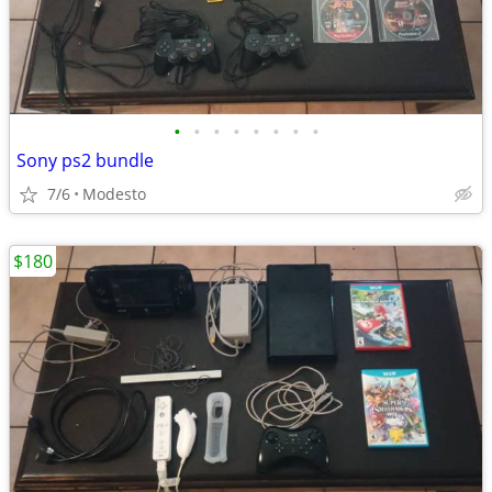
•
•
•
•
•
•
•
•
Sony ps2 bundle
7/6
Modesto
$180