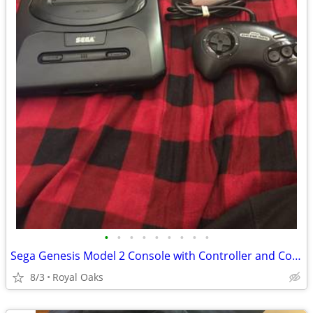
•
•
•
•
•
•
•
•
•
Sega Genesis Model 2 Console with Controller and Cords
8/3
Royal Oaks