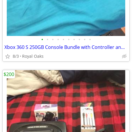
•
•
•
•
•
•
•
•
•
•
Xbox 360 S 250GB Console Bundle with Controller and Cables
8/3
Royal Oaks
$200