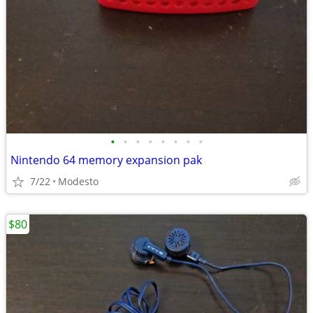
•
•
•
•
•
•
•
•
Nintendo 64 memory expansion pak
7/22
Modesto
$80