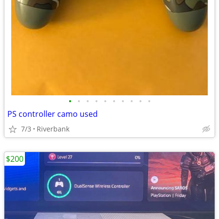
•
•
•
•
•
•
•
•
•
•
PS controller camo used
7/3
Riverbank
$200