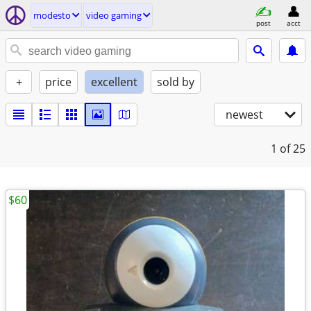
modesto
video gaming
post
acct
+
price
excellent
sold by
newest
1
of 25
$60