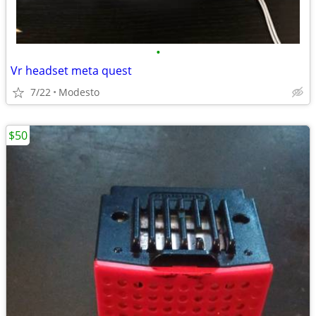
•
Vr headset meta quest
7/22
Modesto
$50