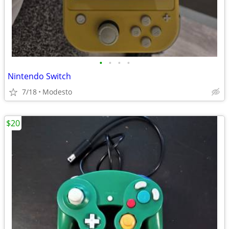
•
•
•
•
Nintendo Switch
7/18
Modesto
$20