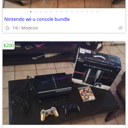
•
•
•
•
•
•
•
•
•
•
•
•
•
•
Nintendo wii u console bundle
7/6
Modesto
$200