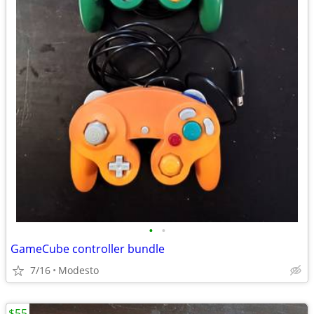
•
•
GameCube controller bundle
7/16
Modesto
$55