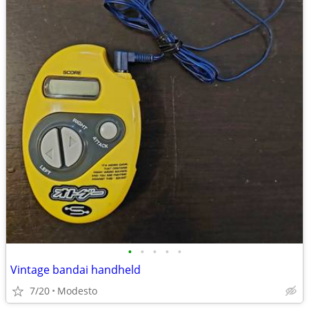
•
•
•
•
•
Vintage bandai handheld
7/20
Modesto