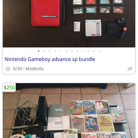
•
•
•
•
•
•
•
•
•
•
•
•
Nintendo Gameboy advance sp bundle
6/30
Modesto
$250