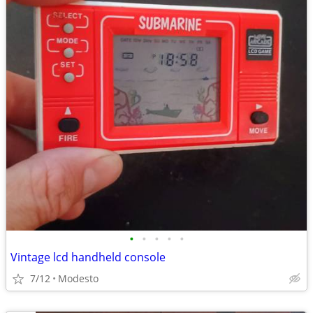
•
•
•
•
•
Vintage lcd handheld console
7/12
Modesto