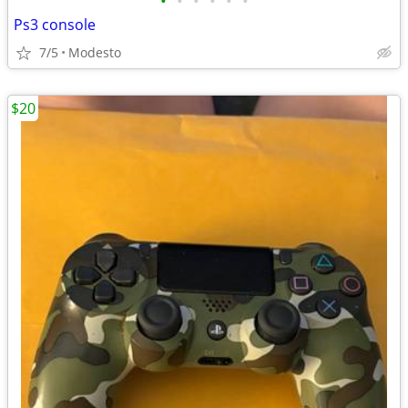
•
•
•
•
•
•
Ps3 console
7/5
Modesto
$20