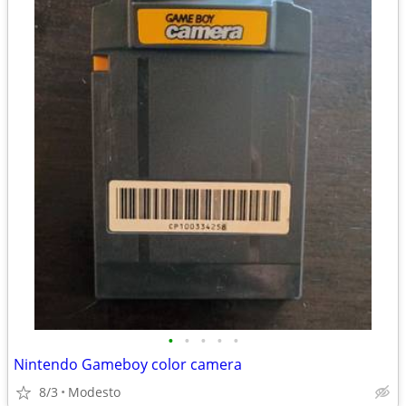
•
•
•
•
•
Nintendo Gameboy color camera
8/3
Modesto