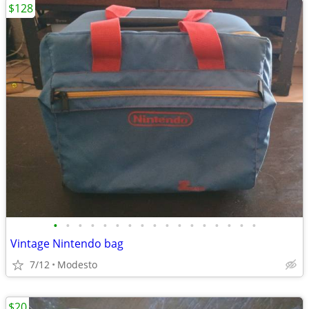
$128
•
•
•
•
•
•
•
•
•
•
•
•
•
•
•
•
•
Vintage Nintendo bag
7/12
Modesto
$20