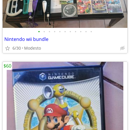
•
•
•
•
•
•
•
•
•
•
•
Nintendo wii bundle
6/30
Modesto
$60