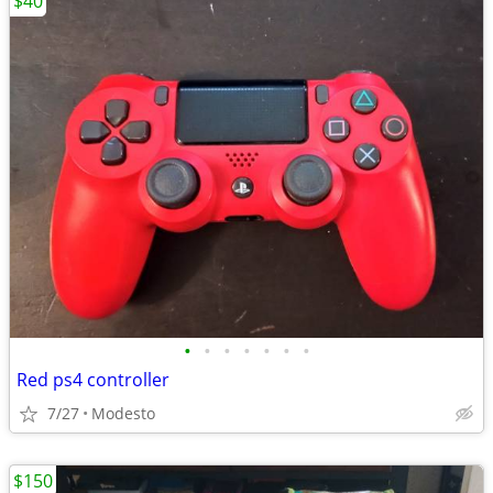
$40
•
•
•
•
•
•
•
Red ps4 controller
7/27
Modesto
$150