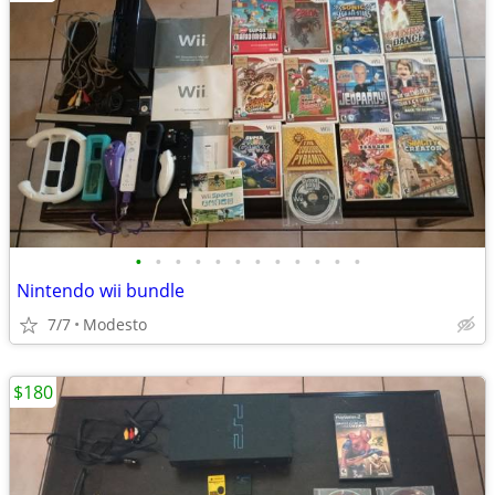
•
•
•
•
•
•
•
•
•
•
•
•
Nintendo wii bundle
7/7
Modesto
$180