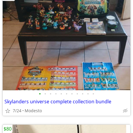
•
•
•
•
•
•
•
•
•
•
•
Skylanders universe complete collection bundle
7/24
Modesto
$80