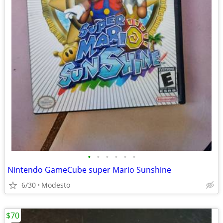
•
•
•
•
•
•
Nintendo GameCube super Mario Sunshine
6/30
Modesto
$70