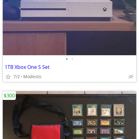
•
•
1TB Xbox One S Set
7/2
Modesto
$300