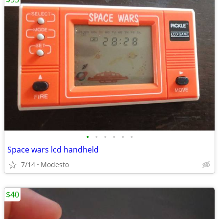
•
•
•
•
•
•
Space wars lcd handheld
7/14
Modesto
$40