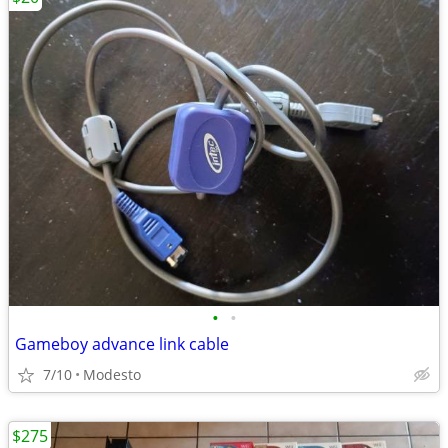
•
•
Gameboy advance link cable
7/10
Modesto
$275