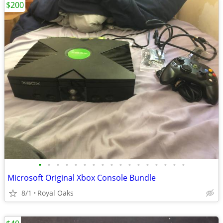
$200
•
•
•
•
•
•
•
•
•
•
•
•
•
•
•
•
•
Microsoft Original Xbox Console Bundle
8/1
Royal Oaks