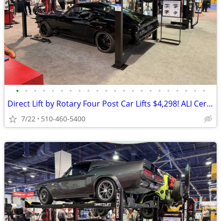
•
•
•
•
•
•
•
•
•
•
•
•
•
•
•
•
•
•
•
•
•
•
Direct Lift by Rotary Four Post Car Lifts $4,298! ALI Certified!
7/22
510-460-5400