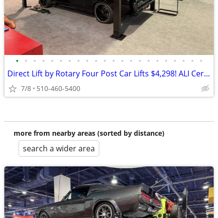
•
•
•
•
•
•
•
•
•
•
•
•
•
•
•
•
•
•
•
•
•
•
Direct Lift by Rotary Four Post Car Lifts $4,298! ALI Certified!
7/8
510-460-5400
more from nearby areas (sorted by distance)
search a wider area