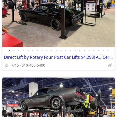
•
•
•
•
•
•
•
•
•
•
•
•
•
•
•
•
•
•
•
•
•
•
Direct Lift by Rotary Four Post Car Lifts $4,298! ALI Certified!
7/15
510-460-5400