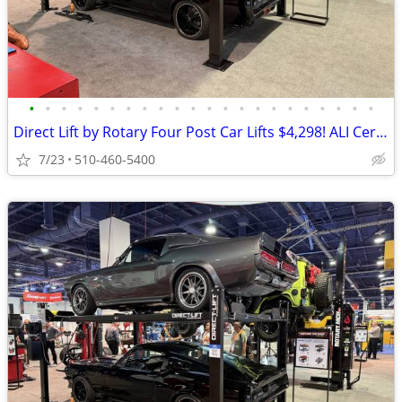
•
•
•
•
•
•
•
•
•
•
•
•
•
•
•
•
•
•
•
•
•
•
Direct Lift by Rotary Four Post Car Lifts $4,298! ALI Certified!
7/23
510-460-5400