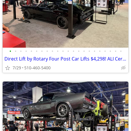
•
•
•
•
•
•
•
•
•
•
•
•
•
•
•
•
•
•
•
•
•
•
Direct Lift by Rotary Four Post Car Lifts $4,298! ALI Certified!
7/29
510-460-5400