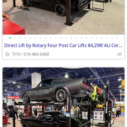
•
•
•
•
•
•
•
•
•
•
•
•
•
•
•
•
•
•
•
•
•
•
Direct Lift by Rotary Four Post Car Lifts $4,298! ALI Certified!
7/15
510-460-5400