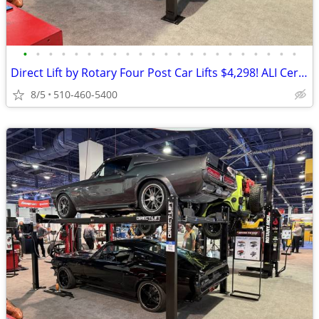
•
•
•
•
•
•
•
•
•
•
•
•
•
•
•
•
•
•
•
•
•
•
Direct Lift by Rotary Four Post Car Lifts $4,298! ALI Certified!
8/5
510-460-5400