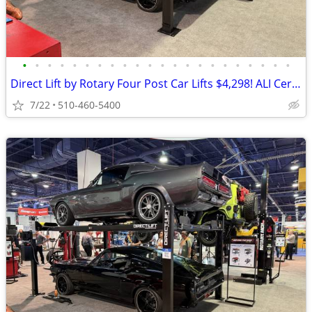
•
•
•
•
•
•
•
•
•
•
•
•
•
•
•
•
•
•
•
•
•
•
Direct Lift by Rotary Four Post Car Lifts $4,298! ALI Certified!
7/22
510-460-5400