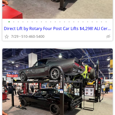
•
•
•
•
•
•
•
•
•
•
•
•
•
•
•
•
•
•
•
•
•
•
Direct Lift by Rotary Four Post Car Lifts $4,298! ALI Certified!
7/29
510-460-5400