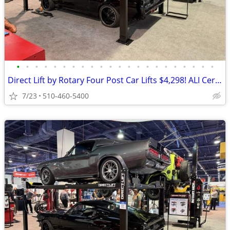
•
•
•
•
•
•
•
•
•
•
•
•
•
•
•
•
•
•
•
•
•
•
Direct Lift by Rotary Four Post Car Lifts $4,298! ALI Certified!
7/23
510-460-5400