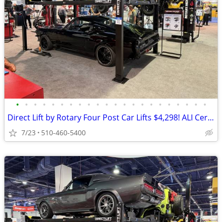
•
•
•
•
•
•
•
•
•
•
•
•
•
•
•
•
•
•
•
•
•
•
Direct Lift by Rotary Four Post Car Lifts $4,298! ALI Certified!
7/23
510-460-5400