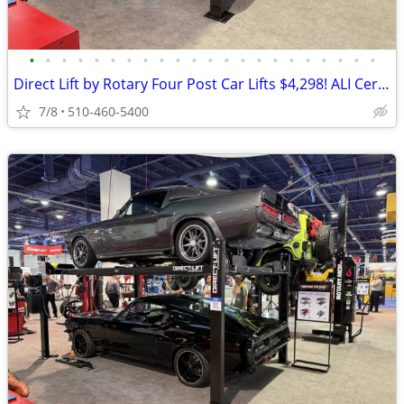
•
•
•
•
•
•
•
•
•
•
•
•
•
•
•
•
•
•
•
•
•
•
Direct Lift by Rotary Four Post Car Lifts $4,298! ALI Certified!
7/8
510-460-5400