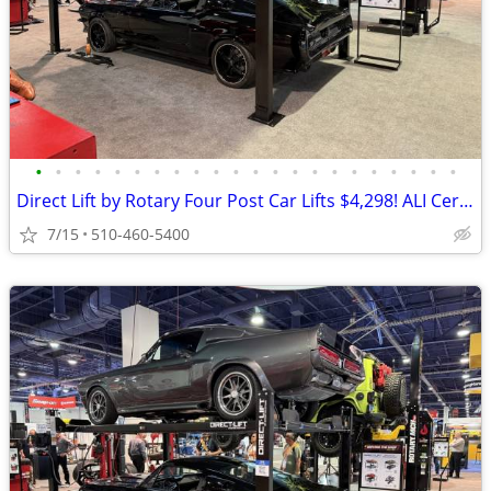
•
•
•
•
•
•
•
•
•
•
•
•
•
•
•
•
•
•
•
•
•
•
Direct Lift by Rotary Four Post Car Lifts $4,298! ALI Certified!
7/15
510-460-5400