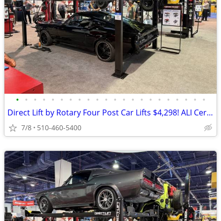
•
•
•
•
•
•
•
•
•
•
•
•
•
•
•
•
•
•
•
•
•
•
Direct Lift by Rotary Four Post Car Lifts $4,298! ALI Certified!
7/8
510-460-5400