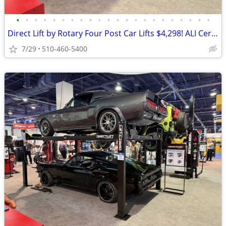
•
•
•
•
•
•
•
•
•
•
•
•
•
•
•
•
•
•
•
•
•
•
Direct Lift by Rotary Four Post Car Lifts $4,298! ALI Certified!
7/29
510-460-5400