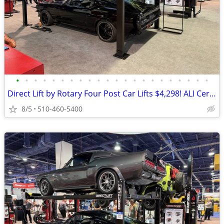
•
•
•
•
•
•
•
•
•
•
•
•
•
•
•
•
•
•
•
•
•
•
Direct Lift by Rotary Four Post Car Lifts $4,298! ALI Certified!
8/5
510-460-5400