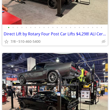
•
•
•
•
•
•
•
•
•
•
•
•
•
•
•
•
•
•
•
•
•
•
Direct Lift by Rotary Four Post Car Lifts $4,298! ALI Certified!
7/8
510-460-5400