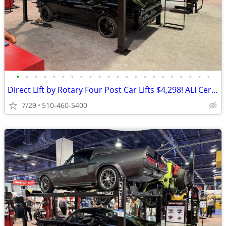
•
•
•
•
•
•
•
•
•
•
•
•
•
•
•
•
•
•
•
•
•
•
Direct Lift by Rotary Four Post Car Lifts $4,298! ALI Certified!
7/29
510-460-5400