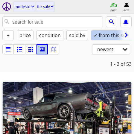
modesto
for sale
post
acct
+
price
condition
sold by
✓ from this seller
newest
1 - 2
of 53