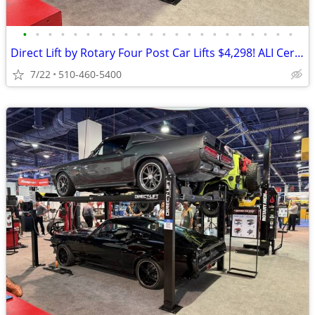
•
•
•
•
•
•
•
•
•
•
•
•
•
•
•
•
•
•
•
•
•
•
Direct Lift by Rotary Four Post Car Lifts $4,298! ALI Certified!
7/22
510-460-5400