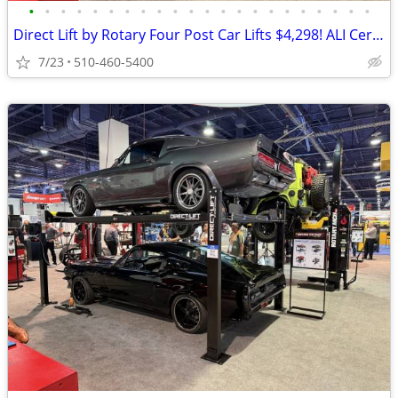
•
•
•
•
•
•
•
•
•
•
•
•
•
•
•
•
•
•
•
•
•
•
Direct Lift by Rotary Four Post Car Lifts $4,298! ALI Certified!
7/23
510-460-5400