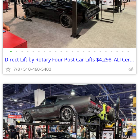
•
•
•
•
•
•
•
•
•
•
•
•
•
•
•
•
•
•
•
•
•
•
Direct Lift by Rotary Four Post Car Lifts $4,298! ALI Certified!
7/8
510-460-5400