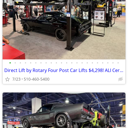
•
•
•
•
•
•
•
•
•
•
•
•
•
•
•
•
•
•
•
•
•
•
Direct Lift by Rotary Four Post Car Lifts $4,298! ALI Certified!
7/23
510-460-5400