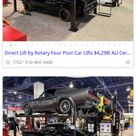
•
•
•
•
•
•
•
•
•
•
•
•
•
•
•
•
•
•
•
•
•
•
Direct Lift by Rotary Four Post Car Lifts $4,298! ALI Certified!
7/22
510-460-5400