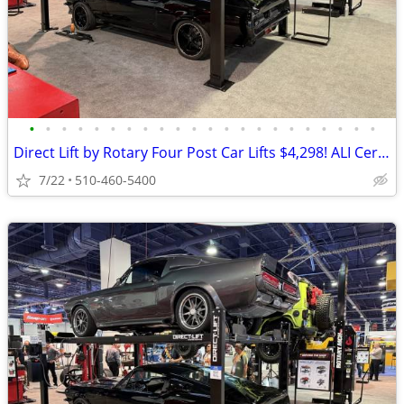
•
•
•
•
•
•
•
•
•
•
•
•
•
•
•
•
•
•
•
•
•
•
Direct Lift by Rotary Four Post Car Lifts $4,298! ALI Certified!
7/22
510-460-5400