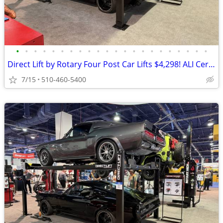
•
•
•
•
•
•
•
•
•
•
•
•
•
•
•
•
•
•
•
•
•
•
Direct Lift by Rotary Four Post Car Lifts $4,298! ALI Certified!
7/15
510-460-5400