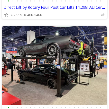
•
•
•
•
•
•
•
•
•
•
•
•
•
•
•
•
•
•
•
•
•
•
Direct Lift by Rotary Four Post Car Lifts $4,298! ALI Certified!
7/23
510-460-5400
•
•
•
•
•
•
•
•
•
•
•
•
•
•
•
•
•
•
•
•
•
•