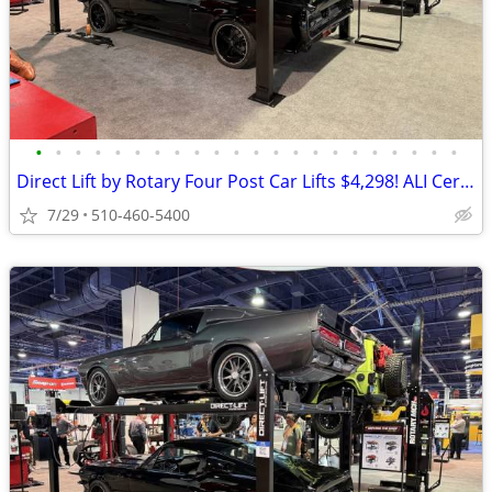
•
•
•
•
•
•
•
•
•
•
•
•
•
•
•
•
•
•
•
•
•
•
Direct Lift by Rotary Four Post Car Lifts $4,298! ALI Certified!
7/29
510-460-5400