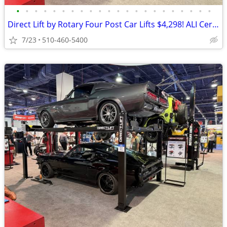
•
•
•
•
•
•
•
•
•
•
•
•
•
•
•
•
•
•
•
•
•
•
Direct Lift by Rotary Four Post Car Lifts $4,298! ALI Certified!
7/23
510-460-5400