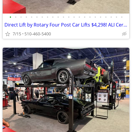
•
•
•
•
•
•
•
•
•
•
•
•
•
•
•
•
•
•
•
•
•
•
Direct Lift by Rotary Four Post Car Lifts $4,298! ALI Certified!
7/15
510-460-5400