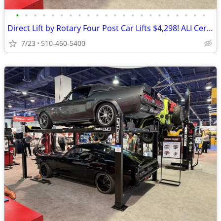
•
•
•
•
•
•
•
•
•
•
•
•
•
•
•
•
•
•
•
•
•
•
Direct Lift by Rotary Four Post Car Lifts $4,298! ALI Certified!
7/23
510-460-5400