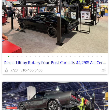
•
•
•
•
•
•
•
•
•
•
•
•
•
•
•
•
•
•
•
•
•
•
Direct Lift by Rotary Four Post Car Lifts $4,298! ALI Certified!
7/23
510-460-5400