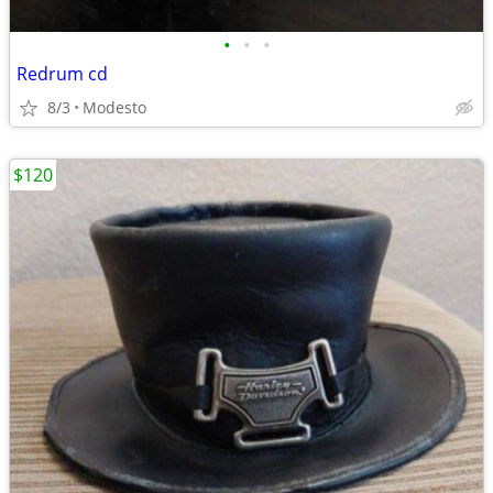
•
•
•
Redrum cd
8/3
Modesto
$120