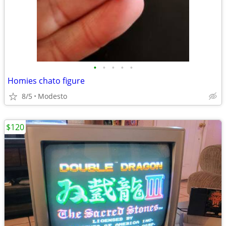
•
•
•
•
•
Homies chato figure
8/5
Modesto
$120