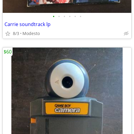
•
•
•
•
•
•
Carrie soundtrack lp
8/3
Modesto
$60