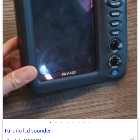
•
•
•
•
•
•
•
•
Furuno lcd sounder