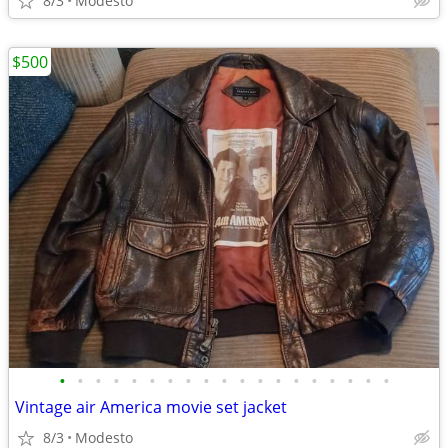
8/3
Modesto
$500
•
•
•
•
•
•
•
•
•
•
•
•
•
•
•
•
•
•
•
Vintage air America movie set jacket
8/3
Modesto