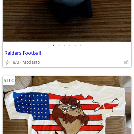
•
•
•
•
•
•
Raiders Football
8/3
Modesto
$100