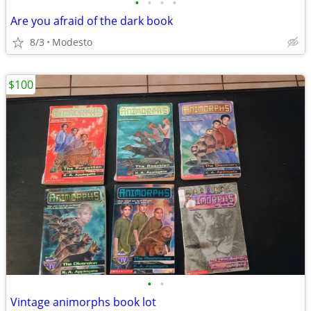
•
•
•
•
Are you afraid of the dark book
8/3
Modesto
$100
•
•
Vintage animorphs book lot