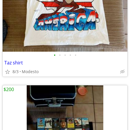
•
•
•
•
•
Taz shirt
8/3
Modesto
$200