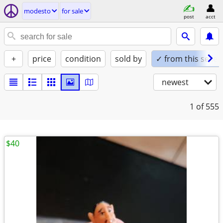
modesto
for sale
post
acct
+
price
condition
sold by
✓ from this seller
newest
1
of 555
$40