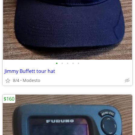
•
•
•
•
•
Jimmy Buffett tour hat
8/4
Modesto
$160