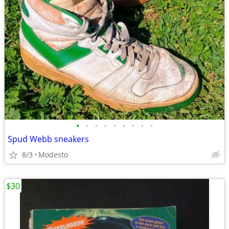
•
•
•
•
•
•
•
•
•
Spud Webb sneakers
8/3
Modesto
$30