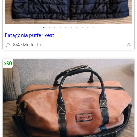
•
•
•
•
•
•
•
•
•
•
Patagonia puffer vest
8/4
Modesto
$90