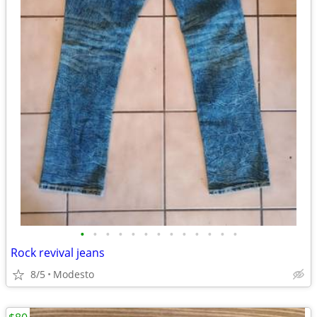
•
•
•
•
•
•
•
•
•
•
•
•
•
Rock revival jeans
8/5
Modesto