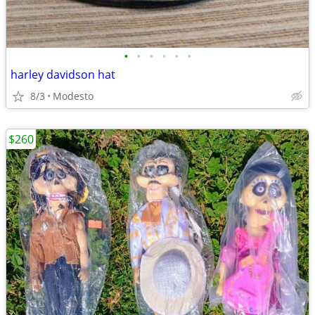
•
•
•
•
•
•
harley davidson hat
8/3
Modesto
$260