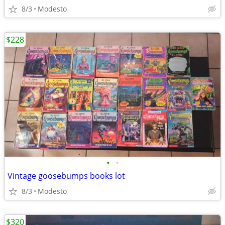
8/3
Modesto
$228
•
•
Vintage goosebumps books lot
8/3
Modesto
$320