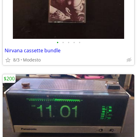
•
•
•
•
•
Nirvana cassette bundle
8/3
Modesto
$200