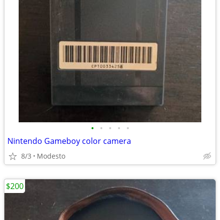
•
•
•
•
•
Nintendo Gameboy color camera
8/3
Modesto
$200