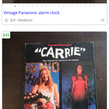
•
•
•
•
•
•
•
•
•
•
•
•
•
•
•
•
•
•
•
Vintage Panasonic alarm clock
8/3
Modesto
$45