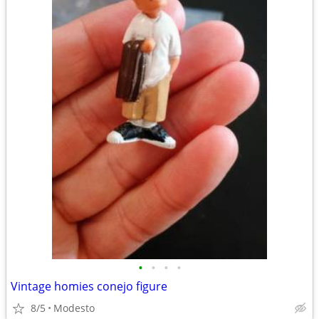
•
•
•
•
Vintage homies conejo figure
8/5
Modesto