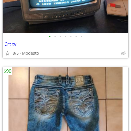
•
•
•
•
•
•
•
Crt tv
8/5
Modesto
$90