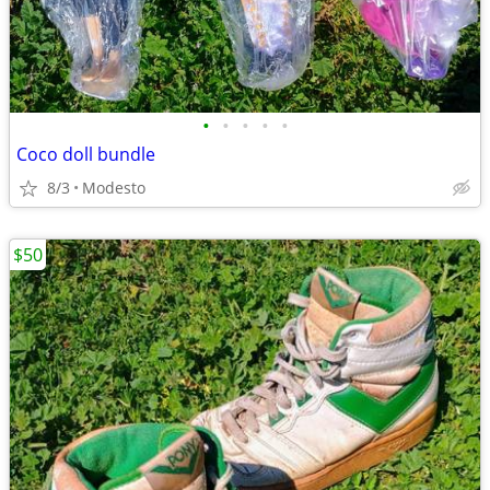
•
•
•
•
•
Coco doll bundle
8/3
Modesto
$50