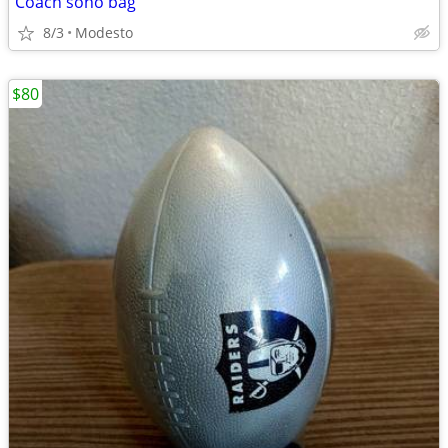
Coach soho bag
8/3
Modesto
$80