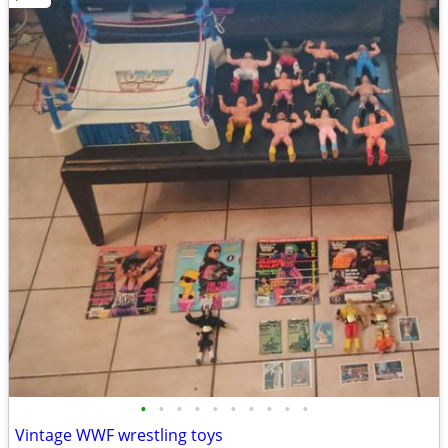
•
•
•
•
•
•
•
•
•
•
Vintage WWF wrestling toys