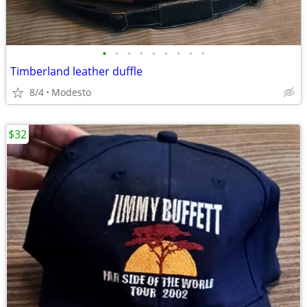
•
•
•
•
•
•
•
•
•
Timberland leather duffle
8/4
Modesto
$32