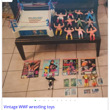
•
•
•
•
•
•
•
•
•
•
Vintage WWF wrestling toys