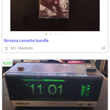
•
•
•
•
•
Nirvana cassette bundle
8/3
Modesto
$200