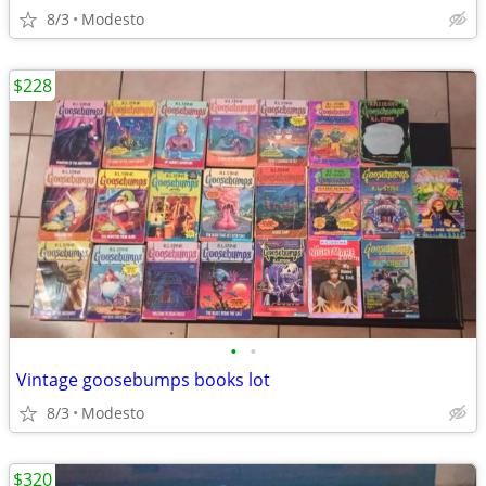
8/3
Modesto
$228
•
•
Vintage goosebumps books lot
8/3
Modesto
$320