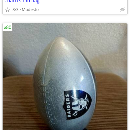
Coach soho bag
8/3
Modesto
$80