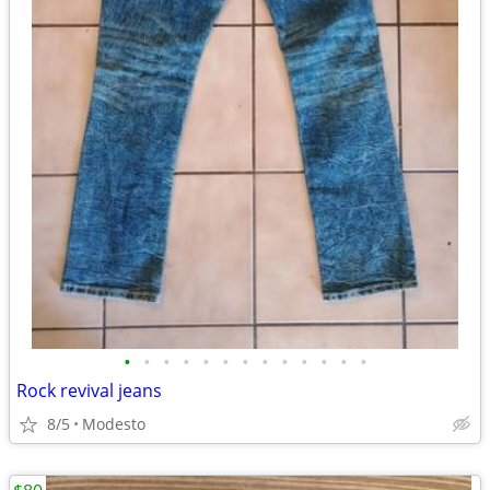
•
•
•
•
•
•
•
•
•
•
•
•
•
Rock revival jeans
8/5
Modesto