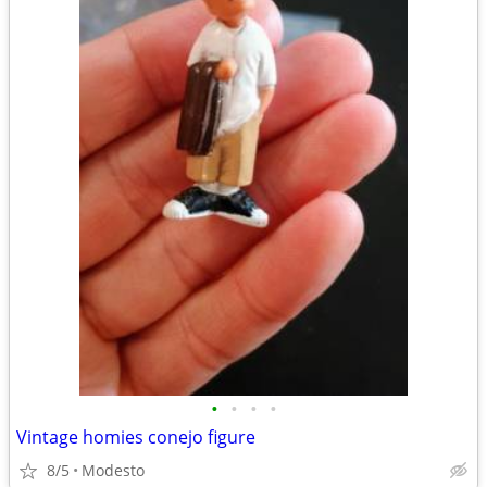
•
•
•
•
Vintage homies conejo figure
8/5
Modesto