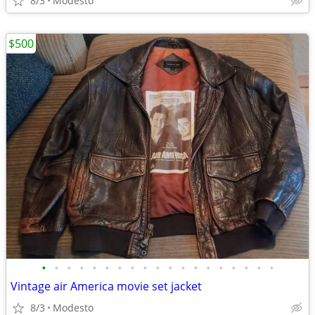
8/3
Modesto
$500
•
•
•
•
•
•
•
•
•
•
•
•
•
•
•
•
•
•
•
Vintage air America movie set jacket
8/3
Modesto