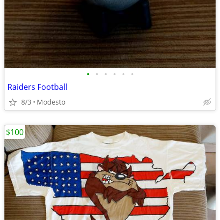
•
•
•
•
•
•
Raiders Football
8/3
Modesto
$100