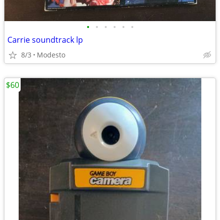
•
•
•
•
•
•
Carrie soundtrack lp
8/3
Modesto
$60