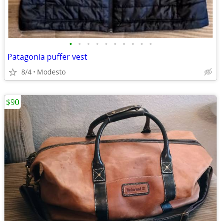
•
•
•
•
•
•
•
•
•
•
Patagonia puffer vest
8/4
Modesto
$90