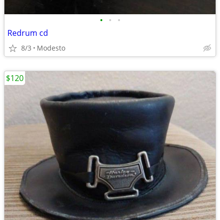
•
•
•
Redrum cd
8/3
Modesto
$120