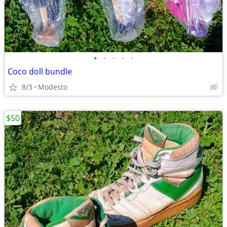
•
•
•
•
•
Coco doll bundle
8/3
Modesto
$50