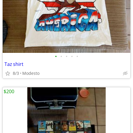
•
•
•
•
•
Taz shirt
8/3
Modesto
$200