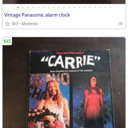
•
•
•
•
•
•
•
•
•
•
•
•
•
•
•
•
•
•
•
Vintage Panasonic alarm clock
8/3
Modesto
$45