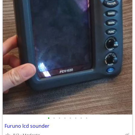
•
•
•
•
•
•
•
•
Furuno lcd sounder