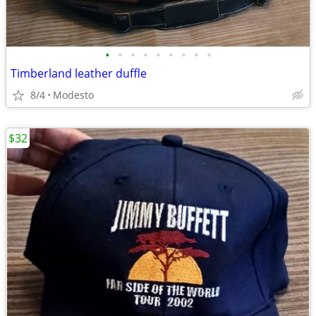
•
•
•
•
•
•
•
•
•
Timberland leather duffle
8/4
Modesto
$32