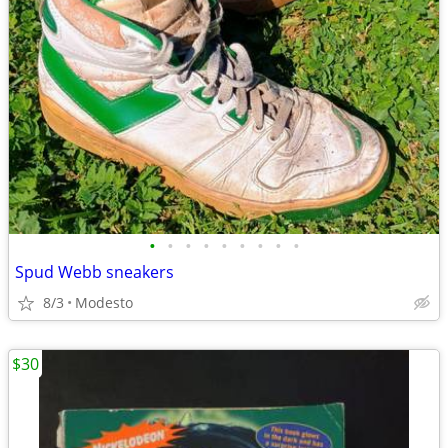
•
•
•
•
•
•
•
•
•
Spud Webb sneakers
8/3
Modesto
$30