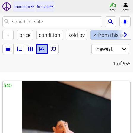
modesto
for sale
post
acct
+
price
condition
sold by
✓ from this seller
newest
1
of 565
$40