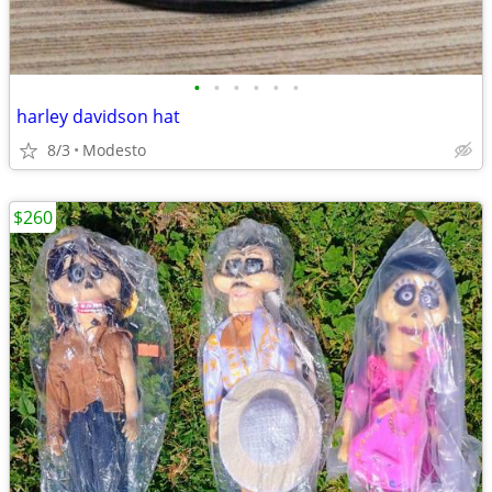
•
•
•
•
•
•
harley davidson hat
8/3
Modesto
$260