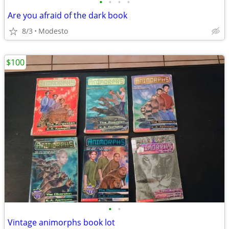
•
•
•
•
Are you afraid of the dark book
8/3
Modesto
$100
•
•
Vintage animorphs book lot