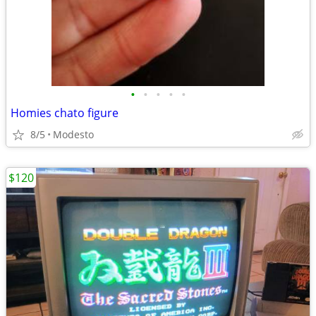
•
•
•
•
•
Homies chato figure
8/5
Modesto
$120