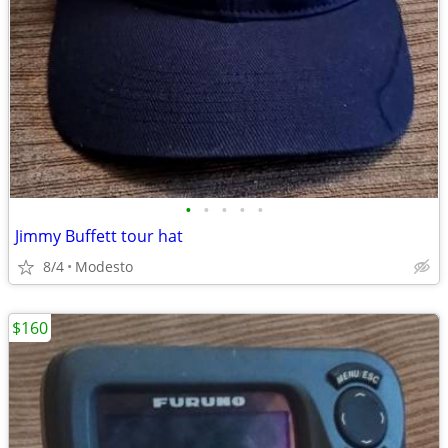
•
•
•
•
•
Jimmy Buffett tour hat
8/4
Modesto
$160