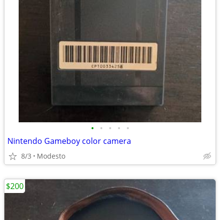
•
•
•
•
•
Nintendo Gameboy color camera
8/3
Modesto
$200