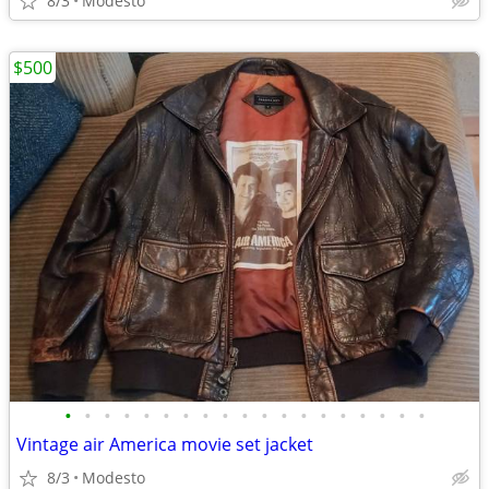
8/3
Modesto
$500
•
•
•
•
•
•
•
•
•
•
•
•
•
•
•
•
•
•
•
Vintage air America movie set jacket
8/3
Modesto