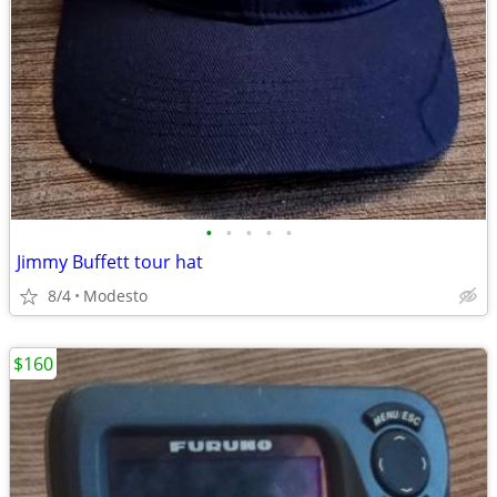
•
•
•
•
•
Jimmy Buffett tour hat
8/4
Modesto
$160