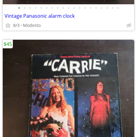
•
•
•
•
•
•
•
•
•
•
•
•
•
•
•
•
•
•
•
Vintage Panasonic alarm clock
8/3
Modesto
$45