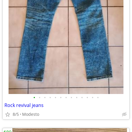
•
•
•
•
•
•
•
•
•
•
•
•
•
Rock revival jeans
8/5
Modesto