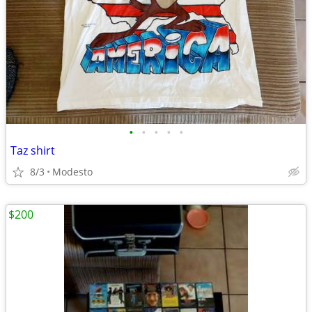
•
•
•
•
•
Taz shirt
8/3
Modesto
$200