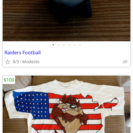
•
•
•
•
•
•
Raiders Football
8/3
Modesto
$100