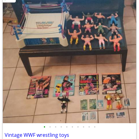
•
•
•
•
•
•
•
•
•
•
Vintage WWF wrestling toys