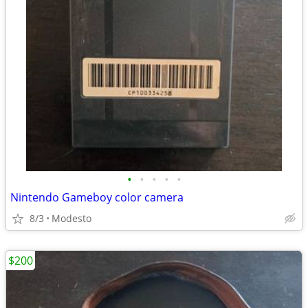
•
•
•
•
•
Nintendo Gameboy color camera
8/3
Modesto
$200