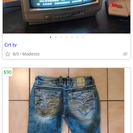
•
•
•
•
•
•
•
Crt tv
8/5
Modesto
$90