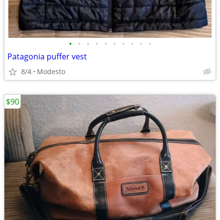
•
•
•
•
•
•
•
•
•
•
Patagonia puffer vest
8/4
Modesto
$90