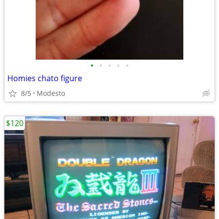
•
•
•
•
•
Homies chato figure
8/5
Modesto
$120