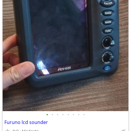
•
•
•
•
•
•
•
•
Furuno lcd sounder