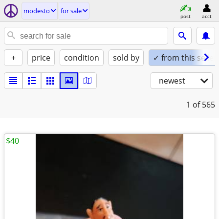
modesto
for sale
post
acct
+
price
condition
sold by
✓ from this seller
newest
1
of 565
$40