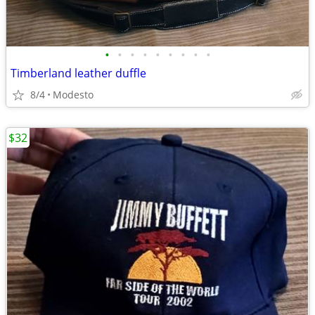
•
•
•
•
•
•
•
•
•
Timberland leather duffle
8/4
Modesto
$32