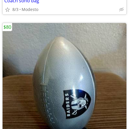
Coach soho bag
8/3
Modesto
$80