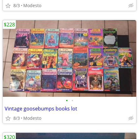
8/3
Modesto
$228
•
•
Vintage goosebumps books lot
8/3
Modesto
$320