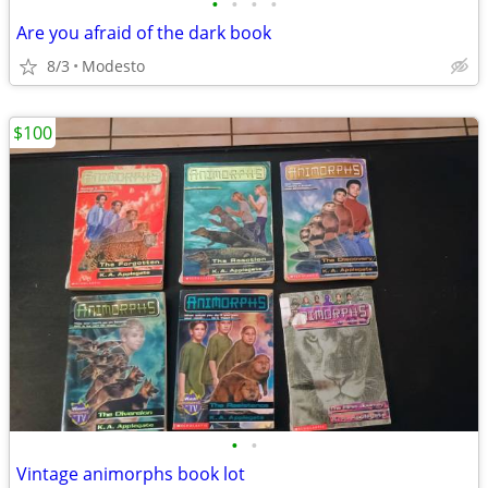
•
•
•
•
Are you afraid of the dark book
8/3
Modesto
$100
•
•
Vintage animorphs book lot