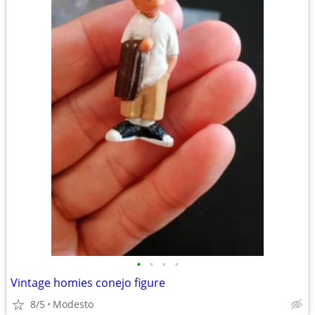
•
•
•
•
Vintage homies conejo figure
8/5
Modesto