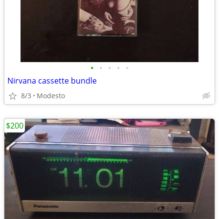
•
•
•
•
•
Nirvana cassette bundle
8/3
Modesto
$200