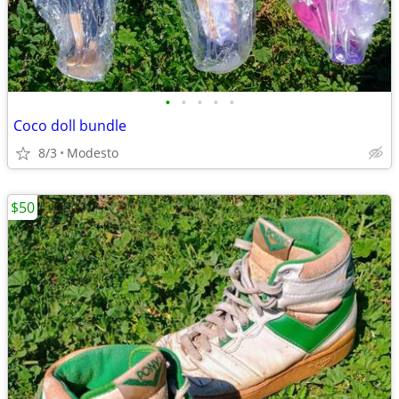
•
•
•
•
•
Coco doll bundle
8/3
Modesto
$50