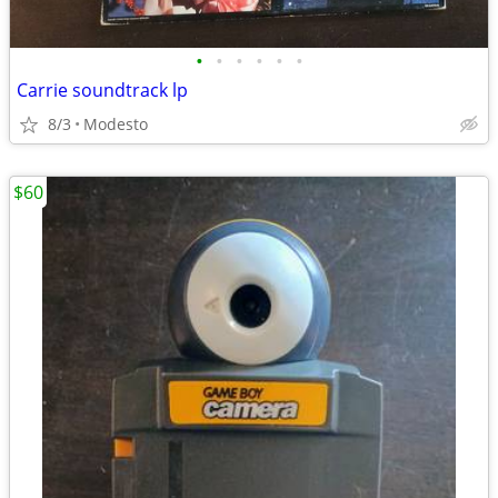
•
•
•
•
•
•
Carrie soundtrack lp
8/3
Modesto
$60