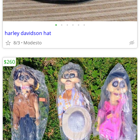
•
•
•
•
•
•
harley davidson hat
8/3
Modesto
$260