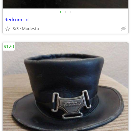
•
•
•
Redrum cd
8/3
Modesto
$120