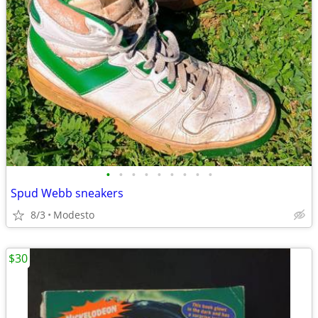
•
•
•
•
•
•
•
•
•
Spud Webb sneakers
8/3
Modesto
$30