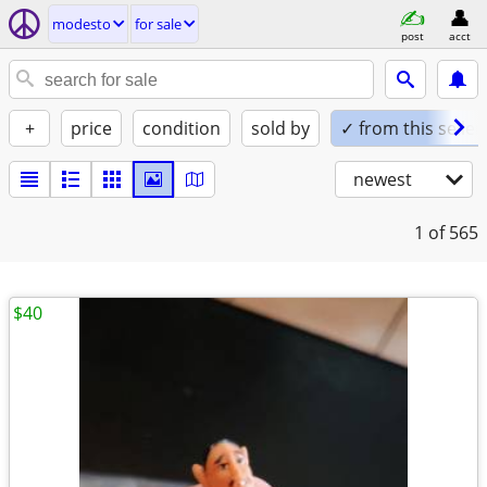
modesto
for sale
post
acct
+
price
condition
sold by
✓ from this seller
newest
1
of 565
$40