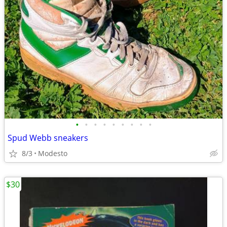
•
•
•
•
•
•
•
•
•
Spud Webb sneakers
8/3
Modesto
$30