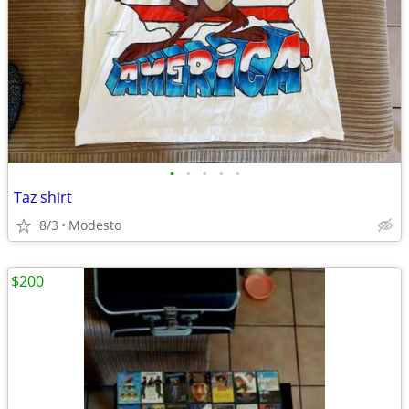
•
•
•
•
•
Taz shirt
8/3
Modesto
$200