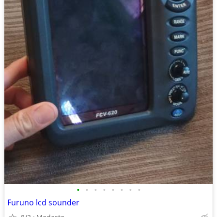
•
•
•
•
•
•
•
•
Furuno lcd sounder