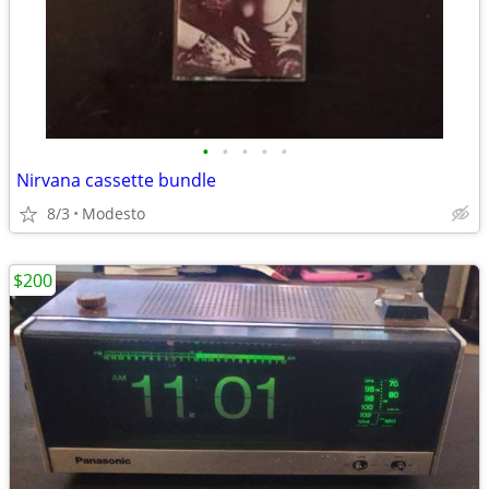
•
•
•
•
•
Nirvana cassette bundle
8/3
Modesto
$200