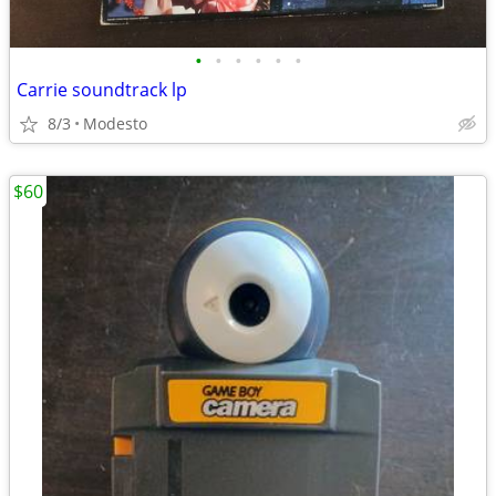
•
•
•
•
•
•
Carrie soundtrack lp
8/3
Modesto
$60