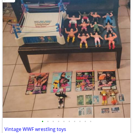
•
•
•
•
•
•
•
•
•
•
Vintage WWF wrestling toys