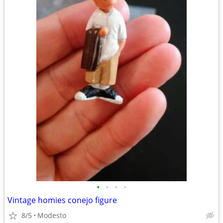
•
•
•
•
Vintage homies conejo figure
8/5
Modesto