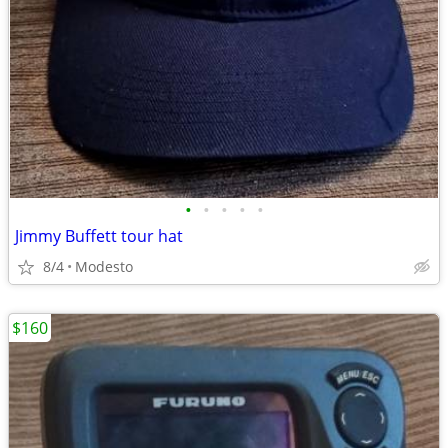
•
•
•
•
•
Jimmy Buffett tour hat
8/4
Modesto
$160