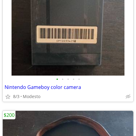
•
•
•
•
•
Nintendo Gameboy color camera
8/3
Modesto
$200