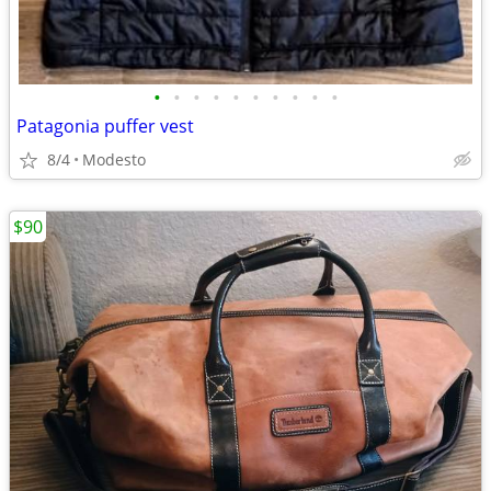
•
•
•
•
•
•
•
•
•
•
Patagonia puffer vest
8/4
Modesto
$90