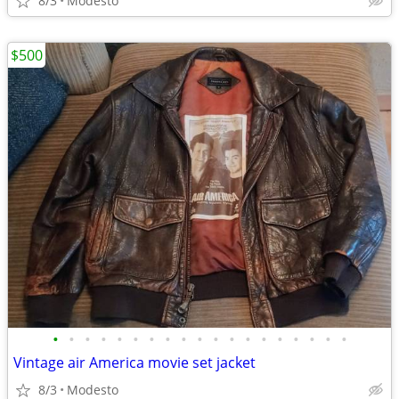
8/3
Modesto
$500
•
•
•
•
•
•
•
•
•
•
•
•
•
•
•
•
•
•
•
Vintage air America movie set jacket
8/3
Modesto