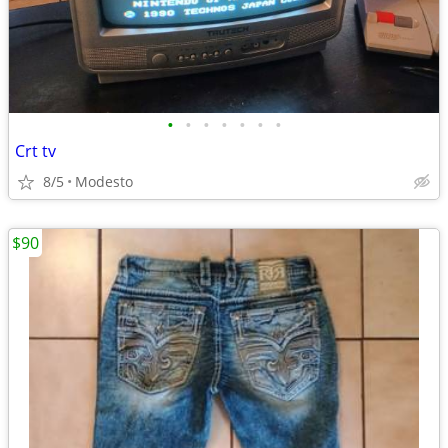
•
•
•
•
•
•
•
Crt tv
8/5
Modesto
$90