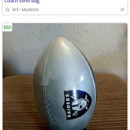
Coach soho bag
8/3
Modesto
$80