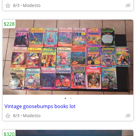
8/3
Modesto
$228
•
•
Vintage goosebumps books lot
8/3
Modesto
$320