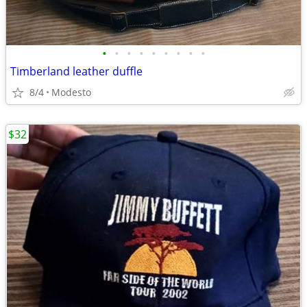
•
•
•
•
•
•
•
•
•
Timberland leather duffle
8/4
Modesto
$32