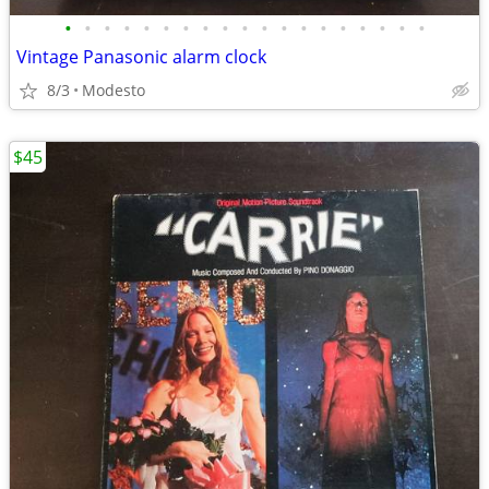
•
•
•
•
•
•
•
•
•
•
•
•
•
•
•
•
•
•
•
Vintage Panasonic alarm clock
8/3
Modesto
$45