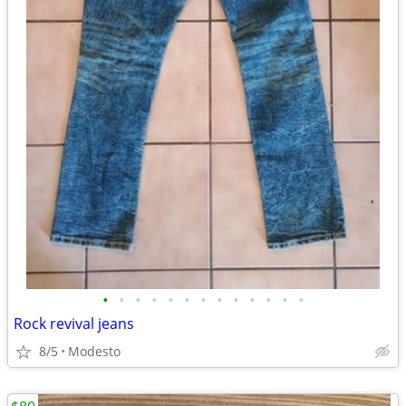
•
•
•
•
•
•
•
•
•
•
•
•
•
Rock revival jeans
8/5
Modesto