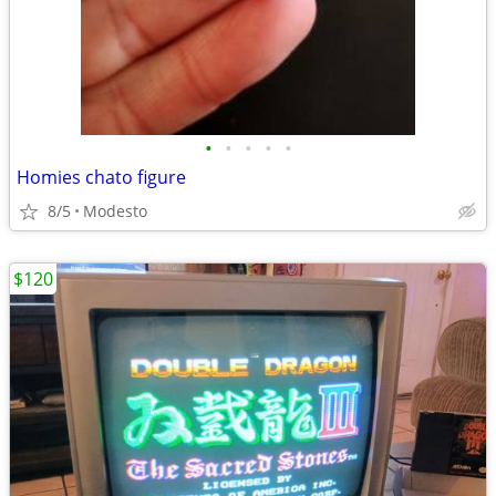
•
•
•
•
•
Homies chato figure
8/5
Modesto
$120