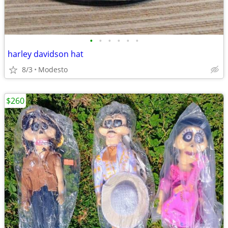
•
•
•
•
•
•
harley davidson hat
8/3
Modesto
$260