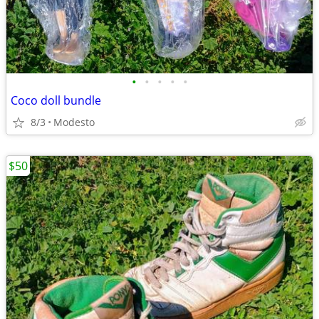
•
•
•
•
•
Coco doll bundle
8/3
Modesto
$50