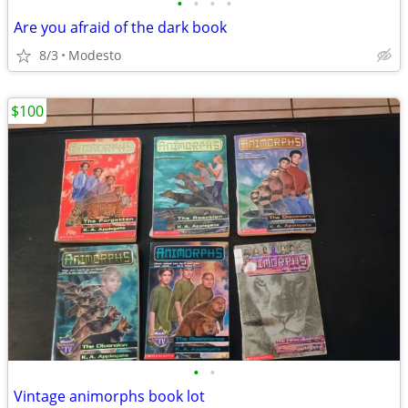
•
•
•
•
Are you afraid of the dark book
8/3
Modesto
$100
•
•
Vintage animorphs book lot