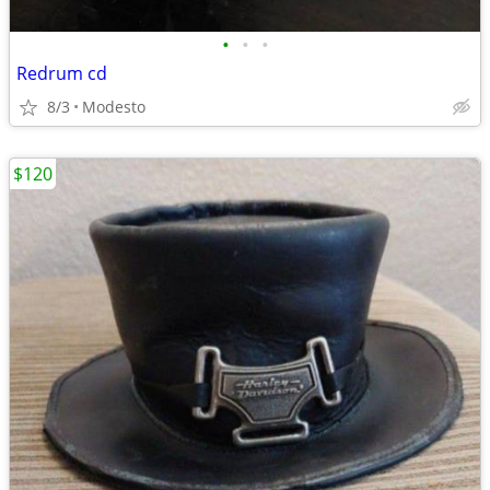
•
•
•
Redrum cd
8/3
Modesto
$120