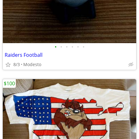
•
•
•
•
•
•
Raiders Football
8/3
Modesto
$100