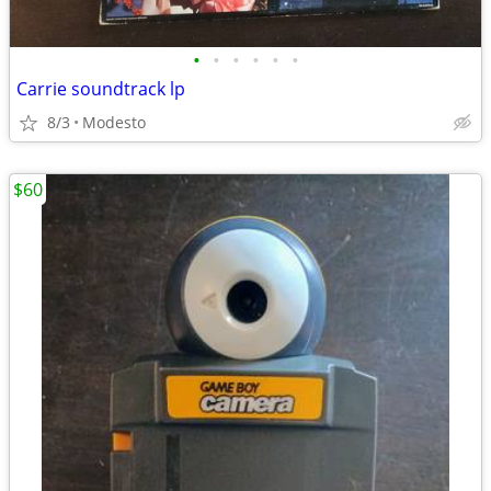
•
•
•
•
•
•
Carrie soundtrack lp
8/3
Modesto
$60