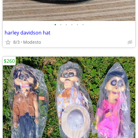
•
•
•
•
•
•
harley davidson hat
8/3
Modesto
$260