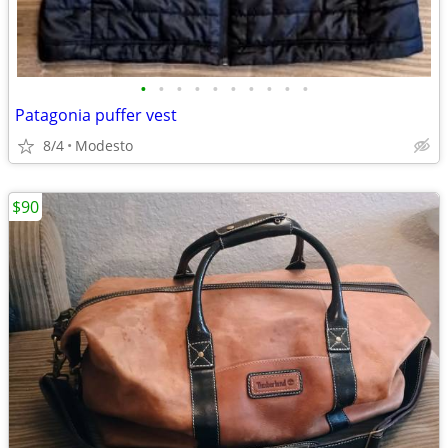
•
•
•
•
•
•
•
•
•
•
Patagonia puffer vest
8/4
Modesto
$90