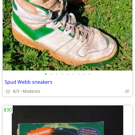
•
•
•
•
•
•
•
•
•
Spud Webb sneakers
8/3
Modesto
$30