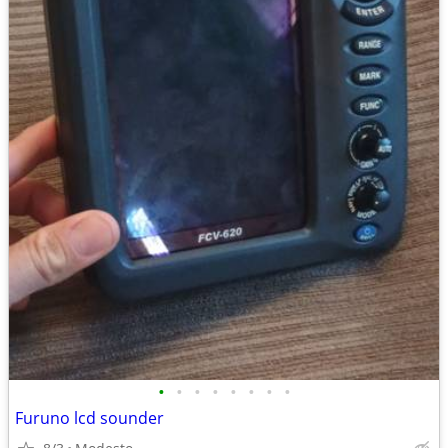
•
•
•
•
•
•
•
•
Furuno lcd sounder