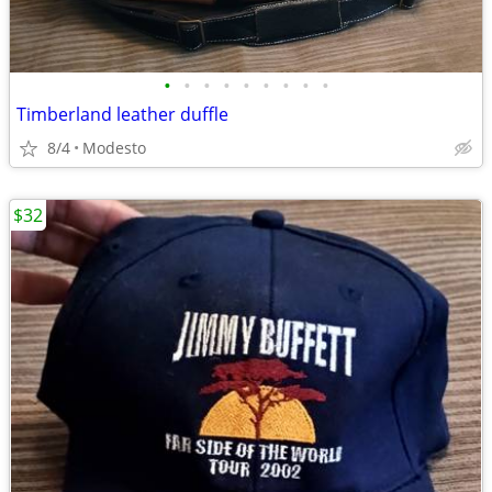
•
•
•
•
•
•
•
•
•
Timberland leather duffle
8/4
Modesto
$32