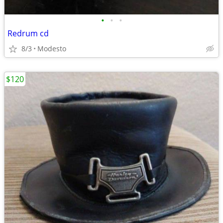
•
•
•
Redrum cd
8/3
Modesto
$120