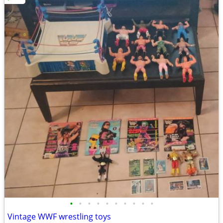
•
•
•
•
•
•
•
•
•
•
Vintage WWF wrestling toys