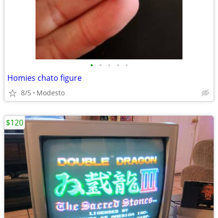
•
•
•
•
•
Homies chato figure
8/5
Modesto
$120