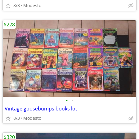
8/3
Modesto
$228
•
•
Vintage goosebumps books lot
8/3
Modesto
$320