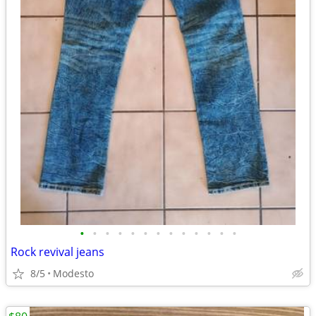
•
•
•
•
•
•
•
•
•
•
•
•
•
Rock revival jeans
8/5
Modesto