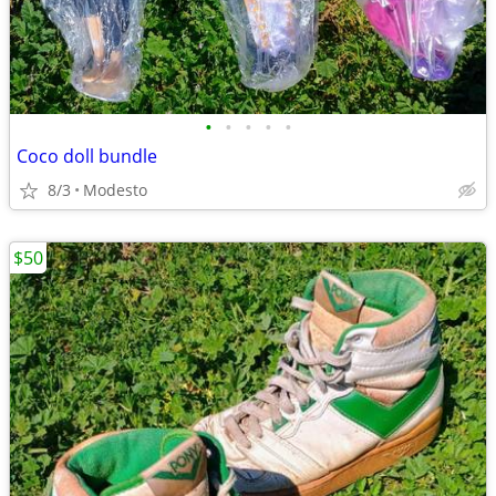
•
•
•
•
•
Coco doll bundle
8/3
Modesto
$50