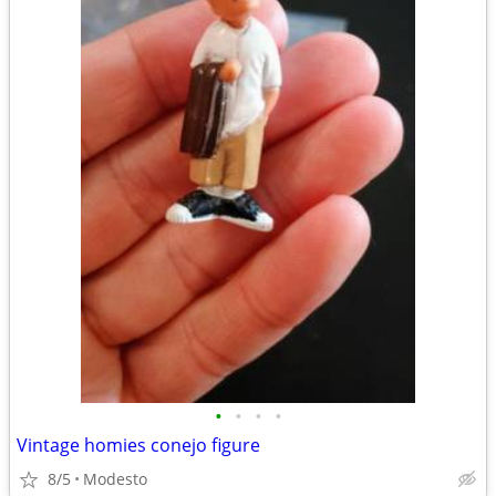
•
•
•
•
Vintage homies conejo figure
8/5
Modesto