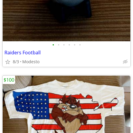
•
•
•
•
•
•
Raiders Football
8/3
Modesto
$100