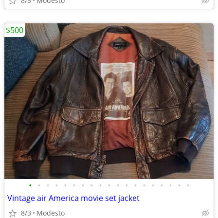
8/3
Modesto
$500
•
•
•
•
•
•
•
•
•
•
•
•
•
•
•
•
•
•
•
Vintage air America movie set jacket
8/3
Modesto