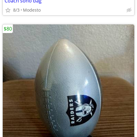
Coach soho bag
8/3
Modesto
$80