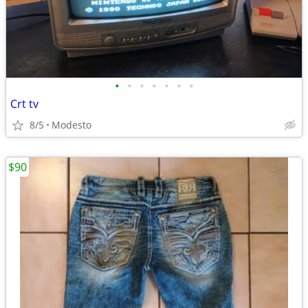
•
•
•
•
•
•
•
Crt tv
8/5
Modesto
$90