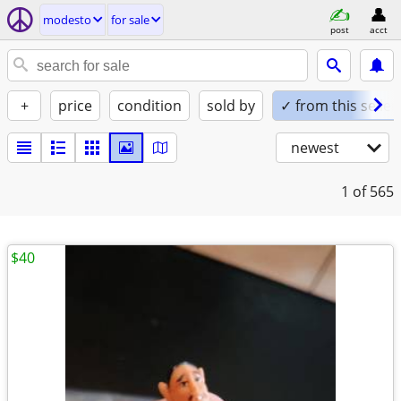
modesto
for sale
post
acct
+
price
condition
sold by
✓ from this seller
newest
1
of 565
$40