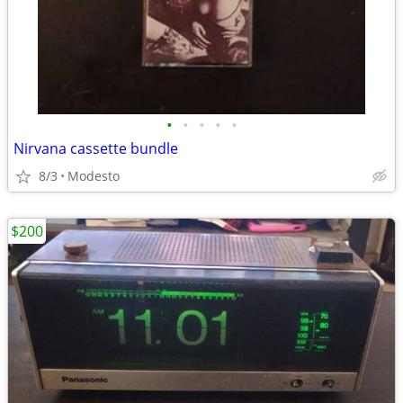
•
•
•
•
•
Nirvana cassette bundle
8/3
Modesto
$200