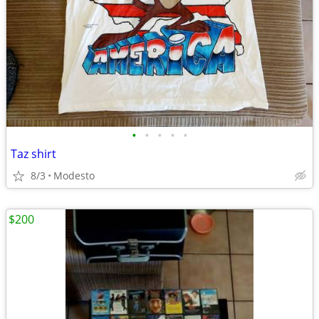
•
•
•
•
•
Taz shirt
8/3
Modesto
$200