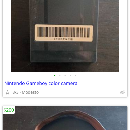
•
•
•
•
•
Nintendo Gameboy color camera
8/3
Modesto
$200