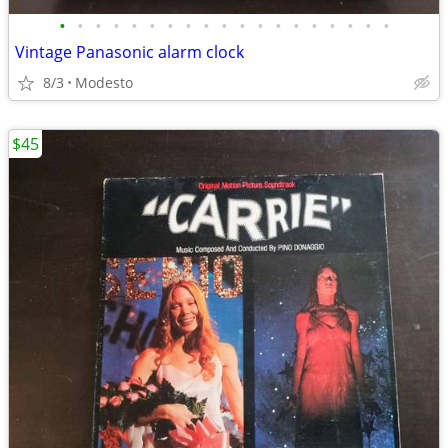
•
•
•
•
•
•
•
•
•
•
•
•
•
•
•
•
•
•
•
Vintage Panasonic alarm clock
8/3
Modesto
$45