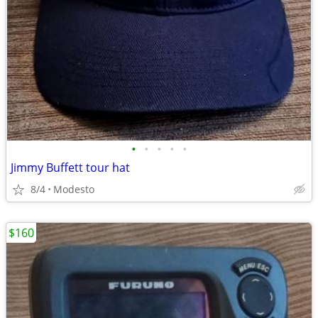
•
•
•
•
•
Jimmy Buffett tour hat
8/4
Modesto
$160