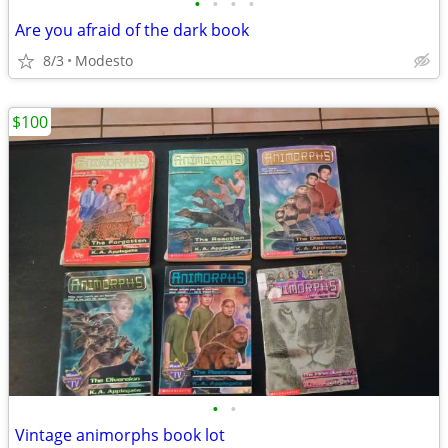
•
•
•
•
Are you afraid of the dark book
8/3
Modesto
$100
•
•
Vintage animorphs book lot